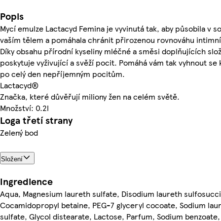
Popis
Mycí emulze Lactacyd Femina je vyvinutá tak, aby působila v s
vaším tělem a pomáhala chránit přirozenou rovnováhu intimníc
Díky obsahu přírodní kyseliny mléčné a směsi doplňujících slo
poskytuje vyživující a svěží pocit. Pomáhá vám tak vyhnout se 
po celý den nepříjemným pocitům.
Lactacyd®
Značka, které důvěřují miliony žen na celém světě.
Množství: 0.2l
Loga třetí strany
Zelený bod
Složení
Ingredience
Aqua, Magnesium laureth sulfate, Disodium laureth sulfosucci
Cocamidopropyl betaine, PEG-7 glyceryl cocoate, Sodium lau
sulfate, Glycol distearate, Lactose, Parfum, Sodium benzoate