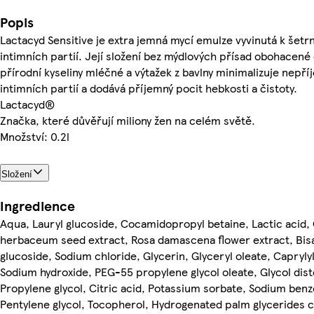
Popis
Lactacyd Sensitive je extra jemná mycí emulze vyvinutá k šetr
intimních partií. Její složení bez mýdlových přísad obohacené
přírodní kyseliny mléčné a výtažek z bavlny minimalizuje nepří
intimních partií a dodává příjemný pocit hebkosti a čistoty.
Lactacyd®
Značka, které důvěřují miliony žen na celém světě.
Množství: 0.2l
Složení
Ingredience
Aqua, Lauryl glucoside, Cocamidopropyl betaine, Lactic acid
herbaceum seed extract, Rosa damascena flower extract, Bis
glucoside, Sodium chloride, Glycerin, Glyceryl oleate, Caprylyl
Sodium hydroxide, PEG-55 propylene glycol oleate, Glycol dist
Propylene glycol, Citric acid, Potassium sorbate, Sodium benz
Pentylene glycol, Tocopherol, Hydrogenated palm glycerides ci