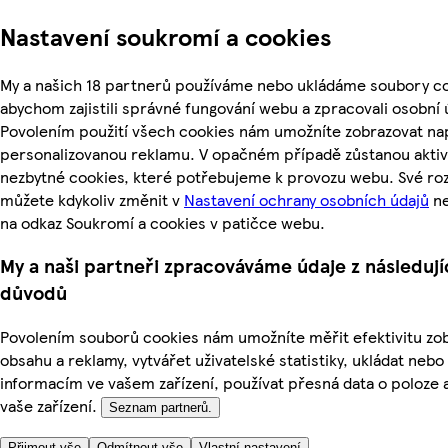
Nastavení soukromí a cookies
My a našich 18 partnerů používáme nebo ukládáme soubory co
abychom zajistili správné fungování webu a zpracovali osobní 
Povolením použití všech cookies nám umožníte zobrazovat nap
personalizovanou reklamu. V opačném případě zůstanou aktiv
nezbytné cookies, které potřebujeme k provozu webu. Své ro
můžete kdykoliv změnit v
Nastavení ochrany osobních údajů
ne
na odkaz Soukromí a cookies v patičce webu.
My a naši partneři zpracováváme údaje z následují
důvodů
Povolením souborů cookies nám umožníte měřit efektivitu z
obsahu a reklamy, vytvářet uživatelské statistiky, ukládat nebo
informacím ve vašem zařízení, používat přesná data o poloze a
vaše zařízení.
Seznam partnerů.
Přijmout vše
Odmítnout vše
Vlastní nastavení