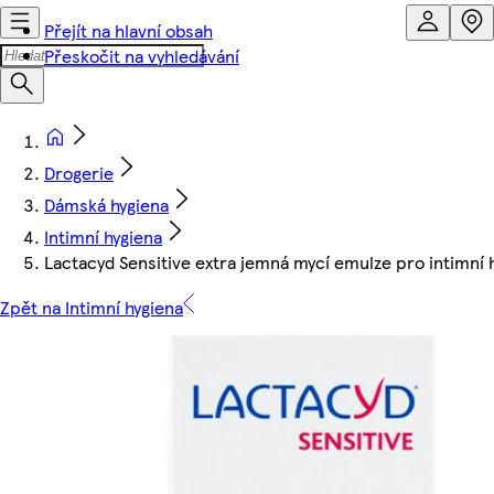
Přejít na hlavní obsah
Přeskočit na vyhledávání
Drogerie
Dámská hygiena
Intimní hygiena
Lactacyd Sensitive extra jemná mycí emulze pro intimní
Zpět na Intimní hygiena