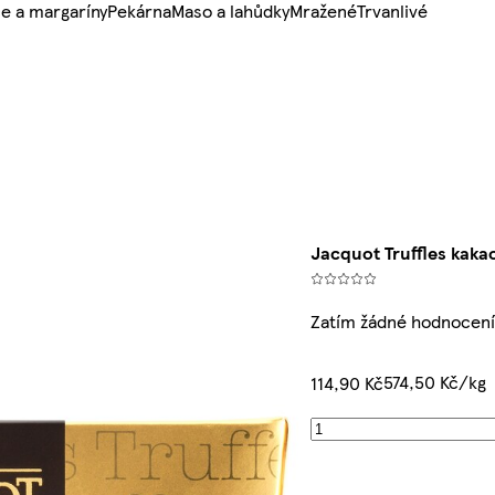
e a margaríny
Pekárna
Maso a lahůdky
Mražené
Trvanlivé
Jacquot Truffles kak
Zatím žádné hodnocen
574,50 Kč/kg
114,90 Kč