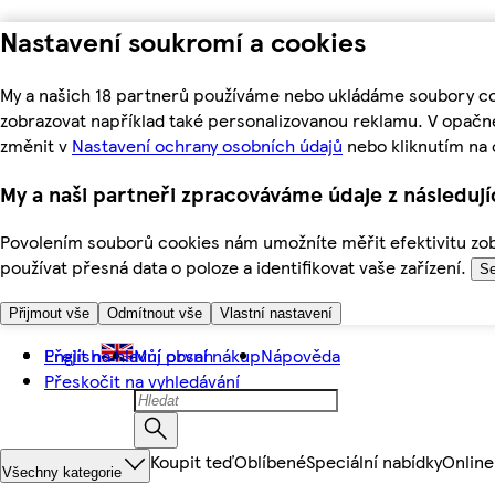
Nastavení soukromí a cookies
My a našich 18 partnerů používáme nebo ukládáme soubory coo
zobrazovat například také personalizovanou reklamu. V opačn
změnit v
Nastavení ochrany osobních údajů
nebo kliknutím na 
My a naši partneři zpracováváme údaje z následuj
Povolením souborů cookies nám umožníte měřit efektivitu zobr
používat přesná data o poloze a identifikovat vaše zařízení.
Se
Přijmout vše
Odmítnout vše
Vlastní nastavení
Přejít na hlavní obsah
English
Můj první nákup
Nápověda
Přeskočit na vyhledávání
Koupit teď
Oblíbené
Speciální nabídky
Online
Všechny kategorie