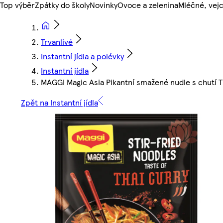
Top výběr
Zpátky do školy
Novinky
Ovoce a zelenina
Mléčné, vejc
Trvanlivé
Instantní jídla a polévky
Instantní jídla
MAGGI Magic Asia Pikantní smažené nudle s chutí T
Zpět na Instantní jídla