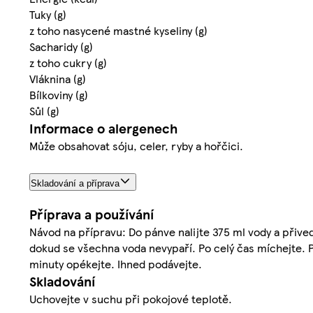
Tuky (g)
z toho nasycené mastné kyseliny (g)
Sacharidy (g)
z toho cukry (g)
Vláknina (g)
Bílkoviny (g)
Sůl (g)
Informace o alergenech
Může obsahovat sóju, celer, ryby a hořčici.
Skladování a příprava
Příprava a používání
Návod na přípravu: Do pánve nalijte 375 ml vody a přiveď
dokud se všechna voda nevypaří. Po celý čas míchejte. P
minuty opékejte. Ihned podávejte.
Skladování
Uchovejte v suchu při pokojové teplotě.