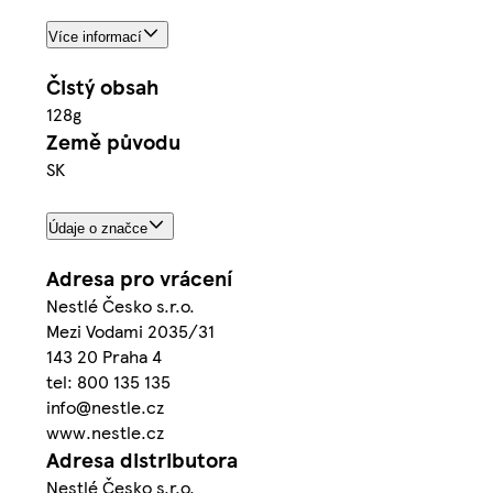
Více informací
Čistý obsah
128g
Země původu
SK
Údaje o značce
Adresa pro vrácení
Nestlé Česko s.r.o.
Mezi Vodami 2035/31
143 20 Praha 4
tel: 800 135 135
info@nestle.cz
www.nestle.cz
Adresa distributora
Nestlé Česko s.r.o.