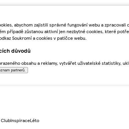
kies, abychom zajistili správné fungování webu a zpracovali 
ém případě zůstanou aktivní jen nezbytné cookies, které pot
odkaz Soukromí a cookies v patičce webu.
ících důvodů
azeného obsahu a reklamy, vytvářet uživatelské statistiky, uk
znam partnerů.
 Club
Inspirace
Léto