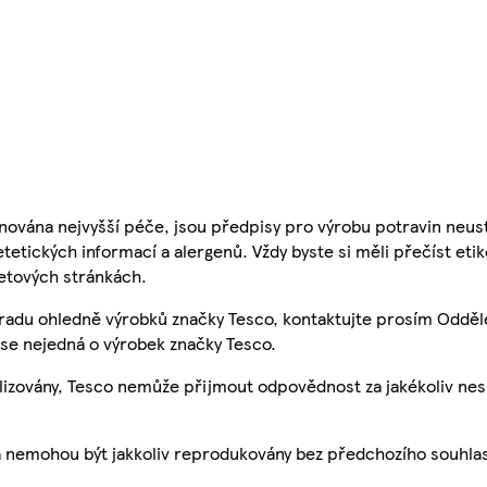
nována nejvyšší péče, jsou předpisy pro výrobu potravin neust
etetických informací a alergenů. Vždy byste si měli přečíst eti
etových stránkách.
 radu ohledně výrobků značky Tesco, kontaktujte prosím Odděl
se nejedná o výrobek značky Tesco.
ualizovány, Tesco nemůže přijmout odpovědnost za jakékoliv ne
a nemohou být jakkoliv reprodukovány bez předchozího souhla