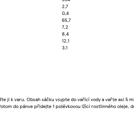
2,7
0,4
65,7
7,2
8,4
12,1
3,1
te ji k varu. Obsah sáčku vsypte do vařící vody a vařte asi 5 
otom do pánve přidejte 1 polévkovou lžíci rostlinného oleje, 