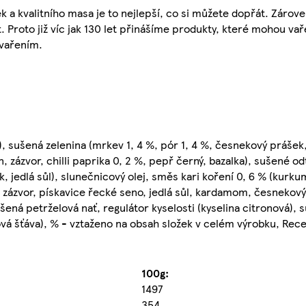
k a kvalitního masa je to nejlepší, co si můžete dopřát. Zárov
. Proto již víc jak 130 let přinášíme produkty, které mohou vař
vařením.
), sušená zelenina (mrkev 1, 4 %, pór 1, 4 %, česnekový práše
n, zázvor, chilli paprika 0, 2 %, pepř černý, bazalka), sušené 
k, jedlá sůl), slunečnicový olej, směs kari koření 0, 6 % (kurk
%, zázvor, pískavice řecké seno, jedlá sůl, kardamom, česnekov
šená petrželová nať, regulátor kyselosti (kyselina citronová),
ová šťáva), % - vztaženo na obsah složek v celém výrobku, Re
100g:
1497
354