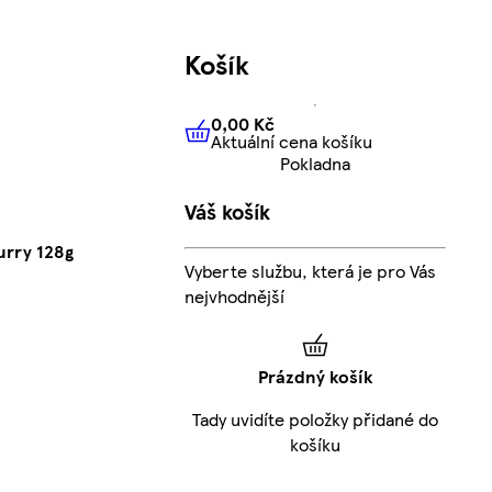
Košík
0,00 Kč
Aktuální cena košíku
0,00 Kč
Aktuální cena košíku
Pokladna
Váš košík
urry 128g
Vyberte službu, která je pro Vás
nejvhodnější
Prázdný košík
Tady uvidíte položky přidané do
košíku