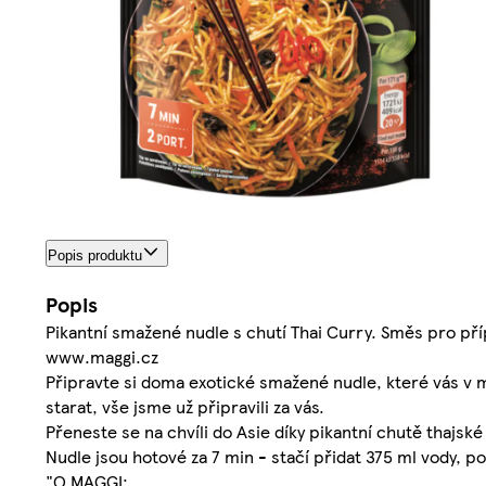
Popis produktu
Popis
Pikantní smažené nudle s chutí Thai Curry. Směs pro př
www.maggi.cz
Připravte si doma exotické smažené nudle, které vás v 
starat, vše jsme už připravili za vás.
Přeneste se na chvíli do Asie díky pikantní chutě thajsk
Nudle jsou hotové za 7 min - stačí přidat 375 ml vody, pov
"O MAGGI: