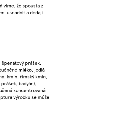
eň víme, že spousta z
ení usnadnit a dodají
k, špenátový prášek,
odtučněné
mléko
, jedlá
uma, kmín, římský kmín,
ý prášek, badyán),
 sušená koncentrovaná
ceptura výrobku se může