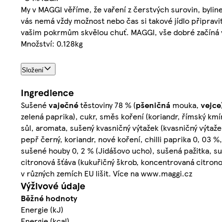
My v MAGGI věříme, že vaření z čerstvých surovin, byline
vás nemá vždy možnost nebo čas si takové jídlo připravit
vašim pokrmům skvělou chuť. MAGGI, vše dobré začíná 
Množství: 0.128kg
Složení
Ingredience
Sušené
vaječné
těstoviny 78 % (
pšeničná
mouka,
vejce
zelená paprika), cukr, směs koření (koriandr, římský kmí
sůl, aromata, sušený kvasničný výtažek (kvasničný výtaže
pepř černý, koriandr, nové koření, chilli paprika 0, 03 
sušené houby 0, 2 % (Jidášovo ucho), sušená pažitka, su
citronová šťáva (kukuřičný škrob, koncentrovaná citron
v různých zemích EU lišit. Více na www.maggi.cz
Výživové údaje
Běžné hodnoty
Energie (kJ)
Energie (kcal)