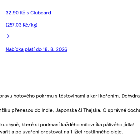
32,90 Kč s Clubcard
(257,03 Kč/kg)
Nabídka platí do 18. 8. 2026
ípravu hotového pokrmu s těstovinami a kari kořením. Dehydra
mžiku přenesou do Indie, Japonska či Thajska. O správné doc
é kuchyně, které si podmaní každého milovníka pálivého jídla!
ařit a po uvaření orestovat na 1 lžíci rostlinného oleje.