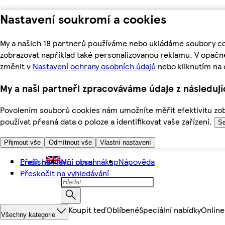
Nastavení soukromí a cookies
My a našich 18 partnerů používáme nebo ukládáme soubory coo
zobrazovat například také personalizovanou reklamu. V opačn
změnit v
Nastavení ochrany osobních údajů
nebo kliknutím na 
My a naši partneři zpracováváme údaje z následuj
Povolením souborů cookies nám umožníte měřit efektivitu zobr
používat přesná data o poloze a identifikovat vaše zařízení.
Se
Přijmout vše
Odmítnout vše
Vlastní nastavení
Přejít na hlavní obsah
English
Můj první nákup
Nápověda
Přeskočit na vyhledávání
Koupit teď
Oblíbené
Speciální nabídky
Online
Všechny kategorie