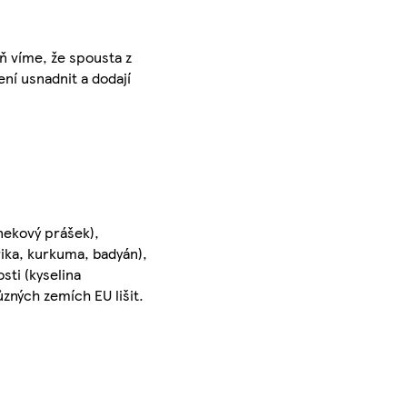
eň víme, že spousta z
ení usnadnit a dodají
snekový prášek),
rika, kurkuma, badyán),
sti (kyselina
zných zemích EU lišit.