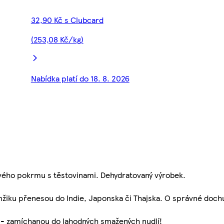
32,90 Kč s Clubcard
(253,08 Kč/kg)
Nabídka platí do 18. 8. 2026
ového pokrmu s těstovinami. Dehydratovaný výrobek.
mžiku přenesou do Indie, Japonska či Thajska. O správné doc
í - zamíchanou do lahodných smažených nudlí!