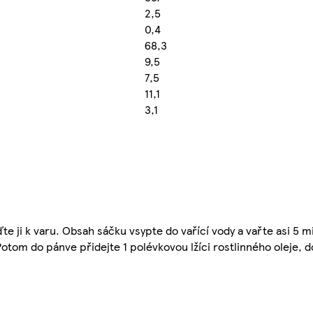
2,5
0,4
68,3
9,5
7,5
11,1
3,1
te ji k varu. Obsah sáčku vsypte do vařící vody a vařte asi 5 
otom do pánve přidejte 1 polévkovou lžíci rostlinného oleje, 