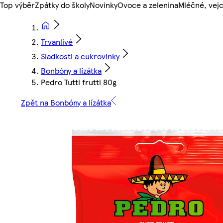
Top výběr
Zpátky do školy
Novinky
Ovoce a zelenina
Mléčné, vejc
Trvanlivé
Sladkosti a cukrovinky
Bonbóny a lízátka
Pedro Tutti frutti 80g
Zpět na Bonbóny a lízátka