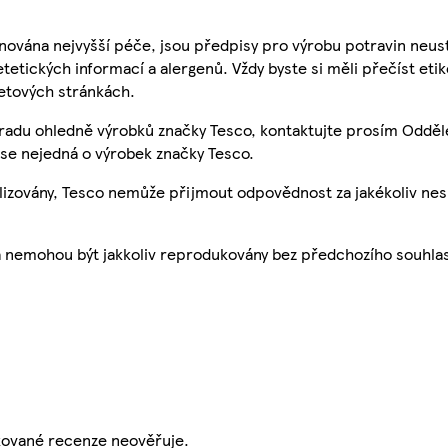
nována nejvyšší péče, jsou předpisy pro výrobu potravin neust
etetických informací a alergenů. Vždy byste si měli přečíst eti
etových stránkách.
 radu ohledně výrobků značky Tesco, kontaktujte prosím Odděl
se nejedná o výrobek značky Tesco.
ualizovány, Tesco nemůže přijmout odpovědnost za jakékoliv ne
a nemohou být jakkoliv reprodukovány bez předchozího souhla
ikované recenze neověřuje.