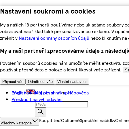
Nastavení soukromí a cookies
My a našich 18 partnerů používáme nebo ukládáme soubory coo
zobrazovat například také personalizovanou reklamu. V opačn
změnit v
Nastavení ochrany osobních údajů
nebo kliknutím na 
My a naši partneři zpracováváme údaje z následuj
Povolením souborů cookies nám umožníte měřit efektivitu zobr
používat přesná data o poloze a identifikovat vaše zařízení.
Se
Přijmout vše
Odmítnout vše
Vlastní nastavení
Přejít na hlavní obsah
English
Můj první nákup
Nápověda
Přeskočit na vyhledávání
Koupit teď
Oblíbené
Speciální nabídky
Online
Všechny kategorie