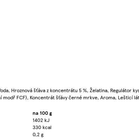
da, Hroznová šťáva z koncentrátu 5 %, Želatina, Regulátor kys
tní modř FCF), Koncentrát šťávy černé mrkve, Aroma, Lešticí lá
na 100 g
1402 kJ
330 kcal
0,2 g