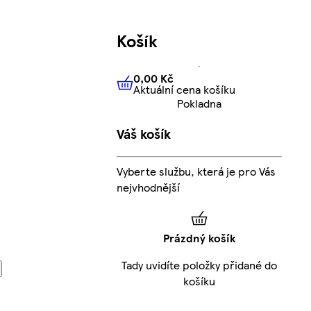
Košík
0,00 Kč
Aktuální cena košíku
0,00 Kč
Aktuální cena košíku
Pokladna
Váš košík
Vyberte službu, která je pro Vás
nejvhodnější
Prázdný košík
Tady uvidíte položky přidané do
košíku