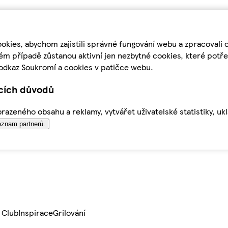
kies, abychom zajistili správné fungování webu a zpracovali 
ém případě zůstanou aktivní jen nezbytné cookies, které pot
odkaz Soukromí a cookies v patičce webu.
ících důvodů
azeného obsahu a reklamy, vytvářet uživatelské statistiky, uk
znam partnerů.
 Club
Inspirace
Grilování