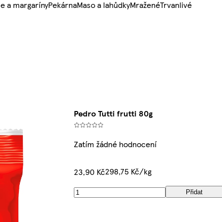
e a margaríny
Pekárna
Maso a lahůdky
Mražené
Trvanlivé
Pedro Tutti frutti 80g
Zatím žádné hodnocení
298,75 Kč/kg
23,90 Kč
Přidat