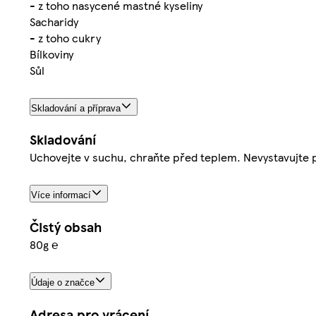
- z toho nasycené mastné kyseliny
Sacharidy
- z toho cukry
Bílkoviny
Sůl
Skladování a příprava
Skladování
Uchovejte v suchu, chraňte před teplem. Nevystavujte
Více informací
Čistý obsah
80g ℮
Údaje o značce
Adresa pro vrácení