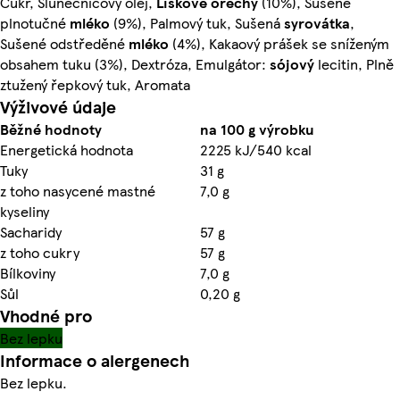
Cukr, Slunečnicový olej,
Lískové ořechy
(10%), Sušené
plnotučné
mléko
(9%), Palmový tuk, Sušená
syrovátka
,
Sušené odstředěné
mléko
(4%), Kakaový prášek se sníženým
obsahem tuku (3%), Dextróza, Emulgátor:
sójový
lecitin, Plně
ztužený řepkový tuk, Aromata
Výživové údaje
Běžné hodnoty
na 100 g výrobku
Energetická hodnota
2225 kJ/540 kcal
Tuky
31 g
z toho nasycené mastné
7,0 g
kyseliny
Sacharidy
57 g
z toho cukry
57 g
Bílkoviny
7,0 g
Sůl
0,20 g
Vhodné pro
Bez lepku
Informace o alergenech
Bez lepku.