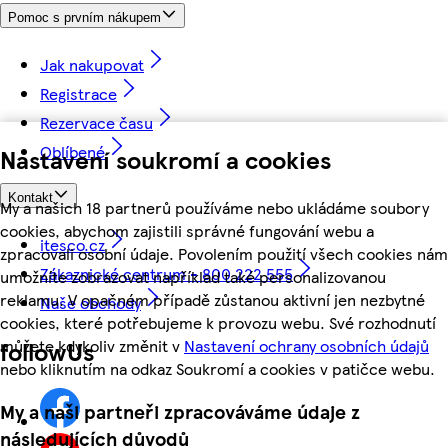
Pomoc s prvním nákupem
Jak nakupovat
Registrace
Rezervace času
Oblíbené
Nastavení soukromí a cookies
Kontakt
My a našich 18 partnerů používáme nebo ukládáme soubory
cookies, abychom zajistili správné fungování webu a
itesco.cz
zpracovali osobní údaje. Povolením použití všech cookies nám
Zákaznické centrum - 800 222 555
umožníte zobrazovat například také personalizovanou
reklamu. V opačném případě zůstanou aktivní jen nezbytné
Naše obchody
cookies, které potřebujeme k provozu webu. Své rozhodnutí
můžete kdykoliv změnit v
Nastavení ochrany osobních údajů
followUs
nebo kliknutím na odkaz Soukromí a cookies v patičce webu.
My a naši partneři zpracováváme údaje z
následujících důvodů