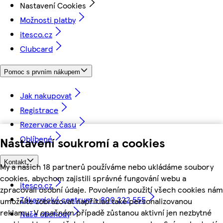
Nastavení Cookies
Možnosti platby
itesco.cz
Clubcard
Pomoc s prvním nákupem
Jak nakupovat
Registrace
Rezervace času
Oblíbené
Nastavení soukromí a cookies
Kontakt
My a našich 18 partnerů používáme nebo ukládáme soubory
cookies, abychom zajistili správné fungování webu a
itesco.cz
zpracovali osobní údaje. Povolením použití všech cookies nám
Zákaznické centrum - 800 222 555
umožníte zobrazovat například také personalizovanou
reklamu. V opačném případě zůstanou aktivní jen nezbytné
Naše obchody