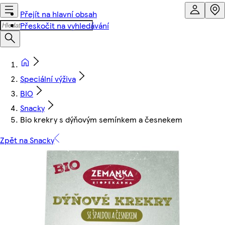
Přejít na hlavní obsah
Přeskočit na vyhledávání
Speciální výživa
BIO
Snacky
Bio krekry s dýňovým semínkem a česnekem
Zpět na Snacky