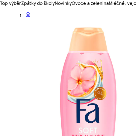
Top výběr
Zpátky do školy
Novinky
Ovoce a zelenina
Mléčné, vejc