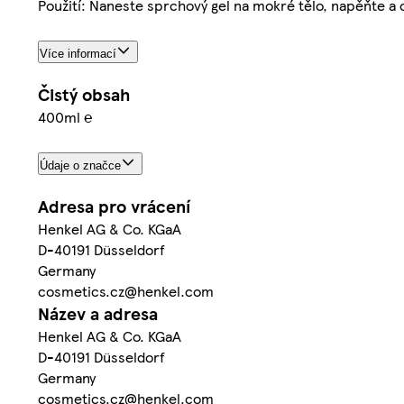
Použití: Naneste sprchový gel na mokré tělo, napěňte a
Více informací
Čistý obsah
400ml ℮
Údaje o značce
Adresa pro vrácení
Henkel AG & Co. KGaA
D-40191 Düsseldorf
Germany
cosmetics.cz@henkel.com
Název a adresa
Henkel AG & Co. KGaA
D-40191 Düsseldorf
Germany
cosmetics.cz@henkel.com