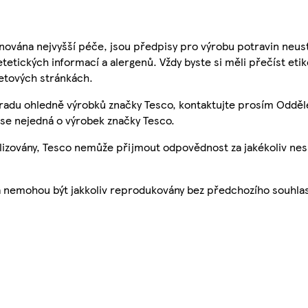
nována nejvyšší péče, jsou předpisy pro výrobu potravin neust
etetických informací a alergenů. Vždy byste si měli přečíst eti
etových stránkách.
 radu ohledně výrobků značky Tesco, kontaktujte prosím Odděl
se nejedná o výrobek značky Tesco.
ualizovány, Tesco nemůže přijmout odpovědnost za jakékoliv ne
a nemohou být jakkoliv reprodukovány bez předchozího souhla