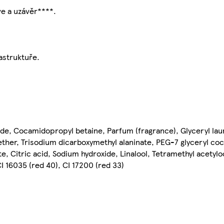
ve a uzávěr****.
rastruktuře.
ide, Cocamidopropyl betaine, Parfum (fragrance), Glyceryl laur
ether, Trisodium dicarboxymethyl alaninate, PEG-7 glyceryl c
, Citric acid, Sodium hydroxide, Linalool, Tetramethyl acety
I 16035 (red 40), CI 17200 (red 33)