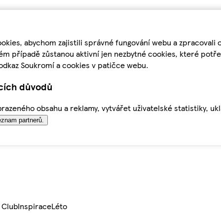
kies, abychom zajistili správné fungování webu a zpracovali 
ém případě zůstanou aktivní jen nezbytné cookies, které pot
odkaz Soukromí a cookies v patičce webu.
ících důvodů
azeného obsahu a reklamy, vytvářet uživatelské statistiky, uk
znam partnerů.
 Club
Inspirace
Léto