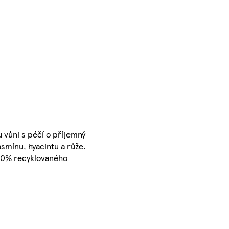
u vůni s péčí o příjemný
smínu, hyacintu a růže.
100% recyklovaného