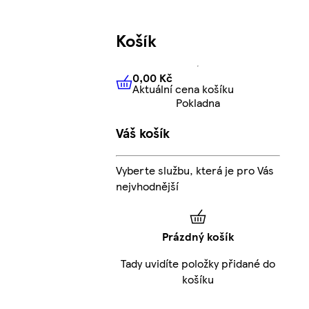
Košík
0,00 Kč
Aktuální cena košíku
0,00 Kč
Aktuální cena košíku
Pokladna
Váš košík
Vyberte službu, která je pro Vás
nejvhodnější
Prázdný košík
Tady uvidíte položky přidané do
košíku