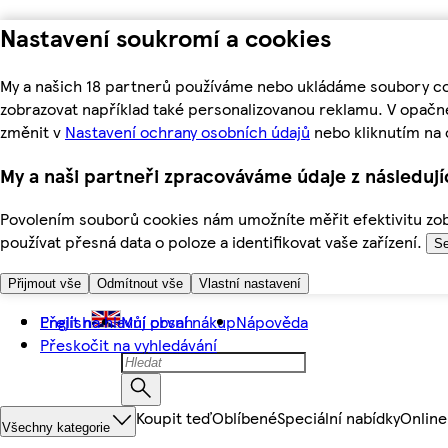
Nastavení soukromí a cookies
My a našich 18 partnerů používáme nebo ukládáme soubory coo
zobrazovat například také personalizovanou reklamu. V opačn
změnit v
Nastavení ochrany osobních údajů
nebo kliknutím na 
My a naši partneři zpracováváme údaje z následuj
Povolením souborů cookies nám umožníte měřit efektivitu zobr
používat přesná data o poloze a identifikovat vaše zařízení.
Se
Přijmout vše
Odmítnout vše
Vlastní nastavení
Přejít na hlavní obsah
English
Můj první nákup
Nápověda
Přeskočit na vyhledávání
Koupit teď
Oblíbené
Speciální nabídky
Online
Všechny kategorie