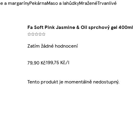
e a margaríny
Pekárna
Maso a lahůdky
Mražené
Trvanlivé
Fa Soft Pink Jasmine & Oil sprchový gel 400ml
Zatím žádné hodnocení
199,75 Kč/l
79,90 Kč
Tento produkt je momentálně nedostupný.