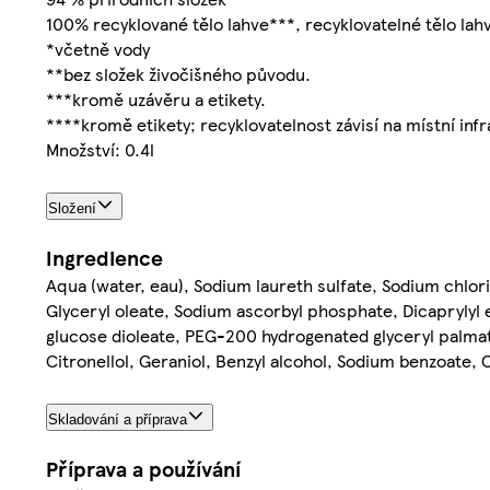
100% recyklované tělo lahve***, recyklovatelné tělo lah
*včetně vody
**bez složek živočišného původu.
***kromě uzávěru a etikety.
****kromě etikety; recyklovatelnost závisí na místní inf
Množství: 0.4l
Složení
Ingredience
Aqua (water, eau), Sodium laureth sulfate, Sodium chlor
Glyceryl oleate, Sodium ascorbyl phosphate, Dicaprylyl 
glucose dioleate, PEG-200 hydrogenated glyceryl palmate
Citronellol, Geraniol, Benzyl alcohol, Sodium benzoate, C
Skladování a příprava
Příprava a používání