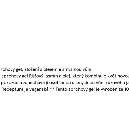
rchový gel, složení s olejem a smyslnou vůní
Fa sprchový gel Růžový jasmín a olej, který kombinuje květinovo
 pokožce a zanechává ji ošetřenou s smyslnou vůní růžového ja
* Receptura je veganská.** Tento sprchový gel je vyroben ze 