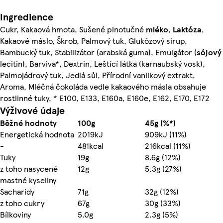
Ingredience
Cukr, Kakaová hmota, Sušené plnotučné
mléko
,
Laktóza
,
Kakaové máslo, Škrob, Palmový tuk, Glukózový sirup,
Bambucký tuk, Stabilizátor (arabská guma), Emulgátor (
sójový
lecitin), Barviva*, Dextrin, Leštící látka (karnaubský vosk),
Palmojádrový tuk, Jedlá sůl, Přírodní vanilkový extrakt,
Aroma, Mléčná čokoláda vedle kakaového másla obsahuje
rostlinné tuky, * E100, E133, E160a, E160e, E162, E170, E172
Výživové údaje
Běžné hodnoty
100g
45g (%*)
Energetická hodnota
2019kJ
909kJ (11%)
-
481kcal
216kcal (11%)
Tuky
19g
8.6g (12%)
z toho nasycené
12g
5.3g (27%)
mastné kyseliny
Sacharidy
71g
32g (12%)
z toho cukry
67g
30g (33%)
Bílkoviny
5.0g
2.3g (5%)