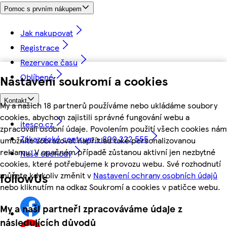
Pomoc s prvním nákupem
Jak nakupovat
Registrace
Rezervace času
Oblíbené
Nastavení soukromí a cookies
Kontakt
My a našich 18 partnerů používáme nebo ukládáme soubory
cookies, abychom zajistili správné fungování webu a
itesco.cz
zpracovali osobní údaje. Povolením použití všech cookies nám
Zákaznické centrum - 800 222 555
umožníte zobrazovat například také personalizovanou
reklamu. V opačném případě zůstanou aktivní jen nezbytné
Naše obchody
cookies, které potřebujeme k provozu webu. Své rozhodnutí
můžete kdykoliv změnit v
Nastavení ochrany osobních údajů
followUs
nebo kliknutím na odkaz Soukromí a cookies v patičce webu.
My a naši partneři zpracováváme údaje z
následujících důvodů