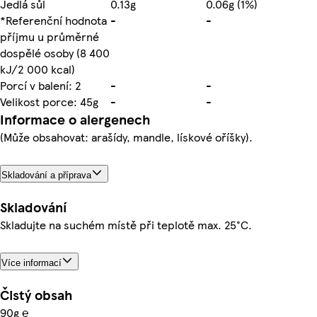
Jedlá sůl
0.13g
0.06g (1%)
*Referenční hodnota
-
-
příjmu u průměrné
dospělé osoby (8 400
kJ/2 000 kcal)
Porcí v balení: 2
-
-
Velikost porce: 45g
-
-
Informace o alergenech
(Může obsahovat: arašídy, mandle, lískové oříšky).
Skladování a příprava
Skladování
Skladujte na suchém místě při teplotě max. 25°C.
Více informací
Čistý obsah
90g ℮