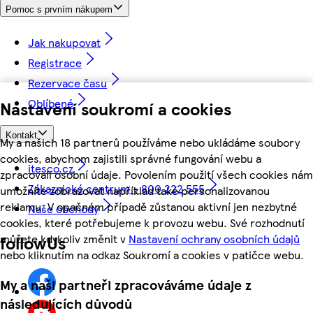
Pomoc s prvním nákupem
Jak nakupovat
Registrace
Rezervace času
Oblíbené
Nastavení soukromí a cookies
Kontakt
My a našich 18 partnerů používáme nebo ukládáme soubory
cookies, abychom zajistili správné fungování webu a
itesco.cz
zpracovali osobní údaje. Povolením použití všech cookies nám
Zákaznické centrum - 800 222 555
umožníte zobrazovat například také personalizovanou
reklamu. V opačném případě zůstanou aktivní jen nezbytné
Naše obchody
cookies, které potřebujeme k provozu webu. Své rozhodnutí
můžete kdykoliv změnit v
Nastavení ochrany osobních údajů
followUs
nebo kliknutím na odkaz Soukromí a cookies v patičce webu.
My a naši partneři zpracováváme údaje z
následujících důvodů