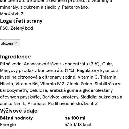
koncentrátu a koncentrovaného protlaku, s vitaminy a
minerály, s cukrem a sladidly. Pasterováno.
Množství: 2l
Loga třetí strany
FSC, Zelený bod
Složení
Ingredience
Pitná voda, Ananasová šťáva z koncentrátu (3 %), Cukr,
Mangový protlak z koncentrátu (1 %), Regulátory kyselosti:
kyselina citronová a citronany sodné, Vitamin C, Thiamin,
Niacin, Vitamin B6, Vitamin B12, Zinek, Selen, Stabilizátory:
karboxymethylcelulosa, arabská guma a glycerolestery
dřevných pryskyřic, Barvivo: karoteny, Sladidla: sukralosa a
acesulfam k, Aromata, Podíl ovocné složky: 4 %
Výživové údaje
Běžné hodnoty
na 100 ml
Energie
57 kJ/13 kcal