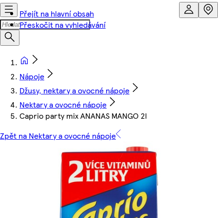
Přejít na hlavní obsah
Přeskočit na vyhledávání
Nápoje
Džusy, nektary a ovocné nápoje
Nektary a ovocné nápoje
Caprio party mix ANANAS MANGO 2l
Zpět na Nektary a ovocné nápoje