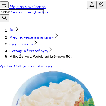
Přejít na hlavní obsah
Přeskočit na vyhledávání
Mléčné, vejce a margaríny
Sýry a tvarohy
Cottage a čerstvé sýry
Milko Žervé z Poděbrad krémové 80g
Zpět na Cottage a čerstvé sýry