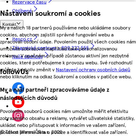
Rezervace času
Oblíbené
Nastavení soukromí a cookies
Kontakt
My a našich 18 partnerů používáme nebo ukládáme soubory
cookies, abychom zajistili správné fungování webu a
itesco.cz
zpracovali osobní údaje. Povolením použití všech cookies nám
Zákaznické centrum - 800 222 555
umožníte zobrazovat například také personalizovanou
reklamu. V opačném případě zůstanou aktivní jen nezbytné
Naše obchody
cookies, které potřebujeme k provozu webu. Své rozhodnutí
můžete kdykoliv změnit v
Nastavení ochrany osobních údajů
followUs
nebo kliknutím na odkaz Soukromí a cookies v patičce webu.
My a naši partneři zpracováváme údaje z
následujících důvodů
Povolením souborů cookies nám umožníte měřit efektivitu
zobrazeného obsahu a reklamy, vytvářet uživatelské statistiky,
ukládat nebo přistupovat k informacím ve vašem zařízení,
©
Tesco Stores ČR a.s. 2026
používat přesná data o poloze a identifikovat vaše zařízení.