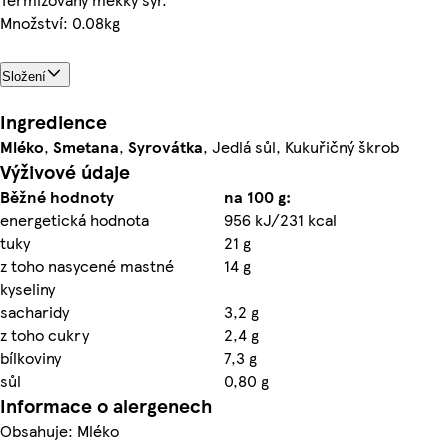
Množství: 0.08kg
Složení
Ingredience
Mléko
,
Smetana
,
Syrovátka
, Jedlá sůl, Kukuřičný škrob
Výživové údaje
Běžné hodnoty
na 100 g:
energetická hodnota
956 kJ/231 kcal
tuky
21 g
z toho nasycené mastné
14 g
kyseliny
sacharidy
3,2 g
z toho cukry
2,4 g
bílkoviny
7,3 g
sůl
0,80 g
Informace o alergenech
Obsahuje: Mléko