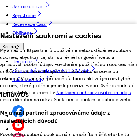
Jak nakupovat
Registrace
Rezervace času
Oblíbené
Nastavení soukromí a cookies
Kontakt
My a našich 18 partnerů používáme nebo ukládáme soubory
cookies, abychom zajistili správné fungování webu a
itesco.cz
zpracovali osobní údaje. Povolením použití všech cookies nám
Zákaznické centrum - 800 222 555
umožníte zobrazovat například také personalizovanou
reklamu. V opačném případě zůstanou aktivní jen nezbytné
Naše obchody
cookies, které potřebujeme k provozu webu. Své rozhodnutí
můžete kdykoliv změnit v
Nastavení ochrany osobních údajů
followUs
nebo kliknutím na odkaz Soukromí a cookies v patičce webu.
My a naši partneři zpracováváme údaje z
následujících důvodů
Povolením souborů cookies nám umožníte měřit efektivitu