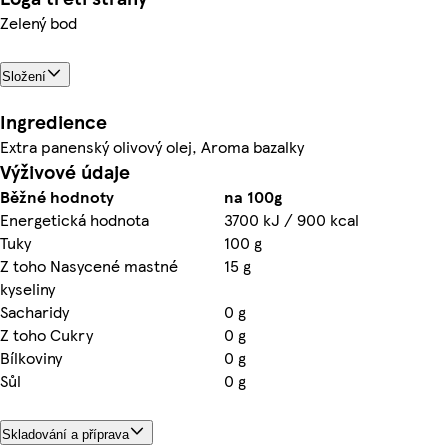
Zelený bod
Složení
Ingredience
Extra panenský olivový olej, Aroma bazalky
Výživové údaje
Běžné hodnoty
na 100g
Energetická hodnota
3700 kJ / 900 kcal
Tuky
100 g
Z toho Nasycené mastné
15 g
kyseliny
Sacharidy
0 g
Z toho Cukry
0 g
Bílkoviny
0 g
Sůl
0 g
Skladování a příprava