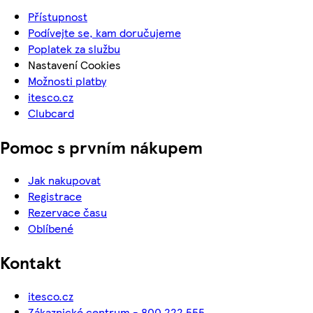
Přístupnost
Podívejte se, kam doručujeme
Poplatek za službu
Nastavení Cookies
Možnosti platby
itesco.cz
Clubcard
Pomoc s prvním nákupem
Jak nakupovat
Registrace
Rezervace času
Oblíbené
Kontakt
itesco.cz
Zákaznické centrum - 800 222 555