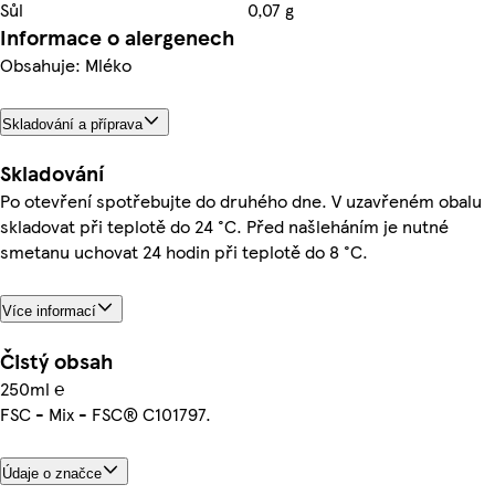
Sůl
0,07 g
Informace o alergenech
Obsahuje: Mléko
Skladování a příprava
Skladování
Po otevření spotřebujte do druhého dne. V uzavřeném obalu
skladovat při teplotě do 24 °C. Před našleháním je nutné
smetanu uchovat 24 hodin při teplotě do 8 °C.
Více informací
Čistý obsah
250ml ℮
FSC - Mix - FSC® C101797.
Údaje o značce