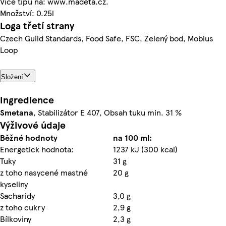
Více tipů na: www.madeta.cz.
Množství: 0.25l
Loga třetí strany
Czech Guild Standards, Food Safe, FSC, Zelený bod, Mobius
Loop
Složení
Ingredience
Smetana
, Stabilizátor E 407, Obsah tuku min. 31 %
Výživové údaje
Běžné hodnoty
na 100 ml:
Energetick hodnota:
1237 kJ (300 kcal)
Tuky
31 g
z toho nasycené mastné
20 g
kyseliny
Sacharidy
3,0 g
z toho cukry
2,9 g
Bílkoviny
2,3 g