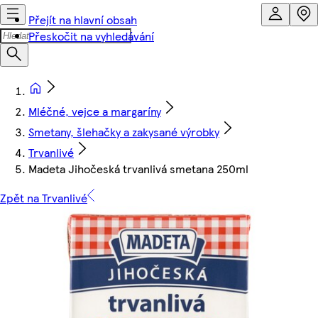
Přejít na hlavní obsah
Přeskočit na vyhledávání
Mléčné, vejce a margaríny
Smetany, šlehačky a zakysané výrobky
Trvanlivé
Madeta Jihočeská trvanlivá smetana 250ml
Zpět na Trvanlivé