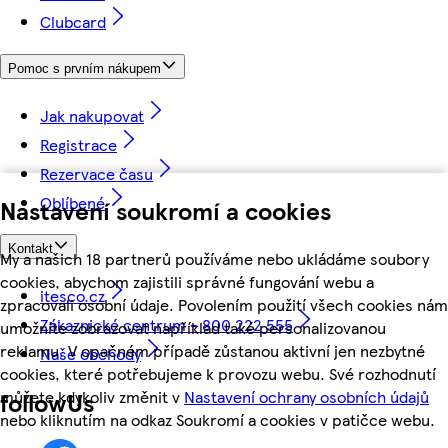
Clubcard
Pomoc s prvním nákupem
Jak nakupovat
Registrace
Rezervace času
Oblíbené
Nastavení soukromí a cookies
Kontakt
My a našich 18 partnerů používáme nebo ukládáme soubory
cookies, abychom zajistili správné fungování webu a
itesco.cz
zpracovali osobní údaje. Povolením použití všech cookies nám
Zákaznické centrum - 800 222 555
umožníte zobrazovat například také personalizovanou
reklamu. V opačném případě zůstanou aktivní jen nezbytné
Naše obchody
cookies, které potřebujeme k provozu webu. Své rozhodnutí
můžete kdykoliv změnit v
Nastavení ochrany osobních údajů
followUs
nebo kliknutím na odkaz Soukromí a cookies v patičce webu.