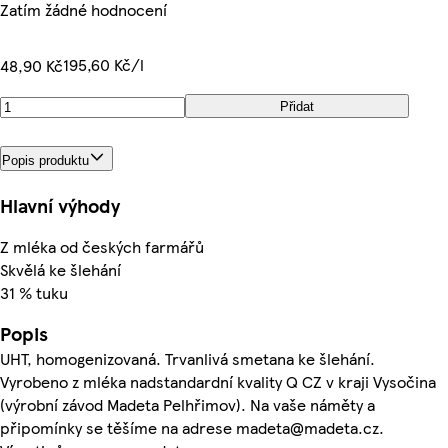
Zatím žádné hodnocení
195,60 Kč/l
48,90 Kč
Přidat
Popis produktu
Hlavní výhody
Z mléka od českých farmářů
Skvělá ke šlehání
31 % tuku
Popis
UHT, homogenizovaná. Trvanlivá smetana ke šlehání.
Vyrobeno z mléka nadstandardní kvality Q CZ v kraji Vysočina
(výrobní závod Madeta Pelhřimov). Na vaše náměty a
připomínky se těšíme na adrese madeta@madeta.cz.