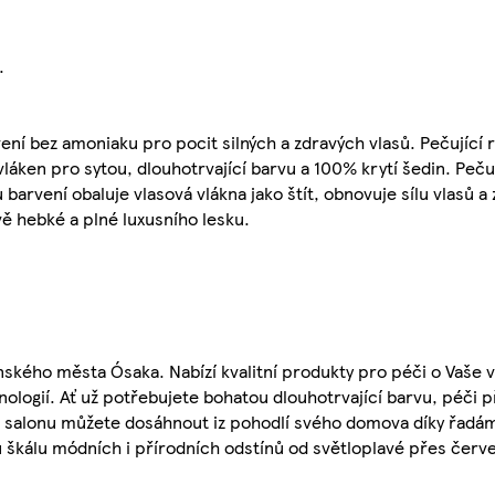
.
vení bez amoniaku pro pocit silných a zdravých vlasů. Pečujíc
ken pro sytou, dlouhotrvající barvu a 100% krytí šedin. Pečuj
rvení obaluje vlasová vlákna jako štít, obnovuje sílu vlasů a 
ě hebké a plné luxusního lesku.
onského města Ósaka. Nabízí kvalitní produkty pro péči o Vaše v
logií. Ať už potřebujete bohatou dlouhotrvající barvu, péči p
ze salonu můžete dosáhnout iz pohodlí svého domova díky řadám
u škálu módních i přírodních odstínů od světloplavé přes červe