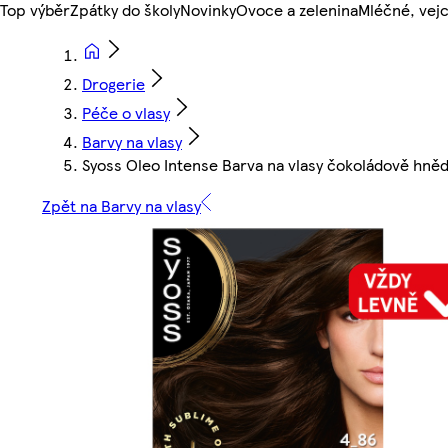
Top výběr
Zpátky do školy
Novinky
Ovoce a zelenina
Mléčné, vejc
Drogerie
Péče o vlasy
Barvy na vlasy
Syoss Oleo Intense Barva na vlasy čokoládově hně
Zpět na Barvy na vlasy