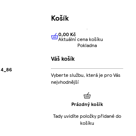
Košík
0,00 Kč
Aktuální cena košíku
0,00 Kč
Aktuální cena košíku
Pokladna
Váš košík
 4_86
Vyberte službu, která je pro Vás
nejvhodnější
Prázdný košík
Tady uvidíte položky přidané do
košíku