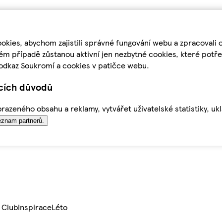
kies, abychom zajistili správné fungování webu a zpracovali 
ém případě zůstanou aktivní jen nezbytné cookies, které pot
odkaz Soukromí a cookies v patičce webu.
ících důvodů
azeného obsahu a reklamy, vytvářet uživatelské statistiky, uk
znam partnerů.
 Club
Inspirace
Léto