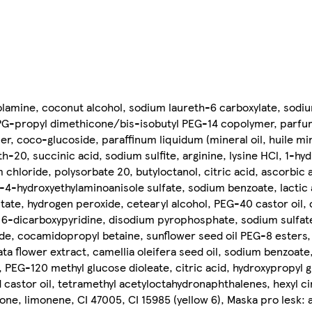
nolamine, coconut alcohol, sodium laureth-6 carboxylate, sodi
PG-propyl dimethicone/bis-isobutyl PEG-14 copolymer, parfum
 coco-glucoside, paraffinum liquidum (mineral oil, huile miné
-20, succinic acid, sodium sulfite, arginine, lysine HCl, 1-hy
chloride, polysorbate 20, butyloctanol, citric acid, ascorbic 
4-hydroxyethylaminoanisole sulfate, sodium benzoate, lactic 
istate, hydrogen peroxide, cetearyl alcohol, PEG-40 castor oil
 2, 6-dicarboxypyridine, disodium pyrophosphate, sodium sulfa
ide, cocamidopropyl betaine, sunflower seed oil PEG-8 esters,
ata flower extract, camellia oleifera seed oil, sodium benzoate
 PEG-120 methyl glucose dioleate, citric acid, hydroxypropyl 
astor oil, tetramethyl acetyloctahydronaphthalenes, hexyl cin
ne, limonene, CI 47005, CI 15985 (yellow 6), Maska pro lesk: a