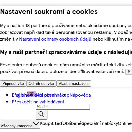
Nastavení soukromí a cookies
My a našich 18 partnerů používáme nebo ukládáme soubory coo
zobrazovat například také personalizovanou reklamu. V opačn
změnit v
Nastavení ochrany osobních údajů
nebo kliknutím na 
My a naši partneři zpracováváme údaje z následuj
Povolením souborů cookies nám umožníte měřit efektivitu zobr
používat přesná data o poloze a identifikovat vaše zařízení.
Se
Přijmout vše
Odmítnout vše
Vlastní nastavení
Přejít na hlavní obsah
English
Můj první nákup
Nápověda
Přeskočit na vyhledávání
Koupit teď
Oblíbené
Speciální nabídky
Online
Všechny kategorie