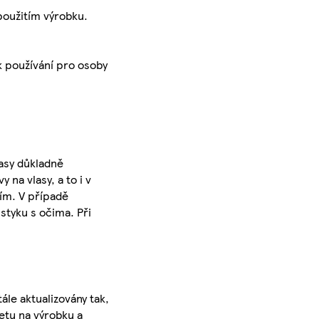
oužitím výrobku.
k používání pro osoby
lasy důkladně
na vlasy, a to i v
tím. V případě
styku s očima. Při
ále aktualizovány tak,
ketu na výrobku a