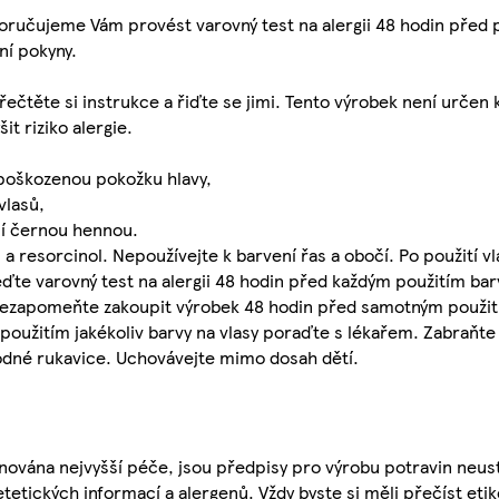
jeme Vám provést varovný test na alergii 48 hodin před p
ní pokyny.
ečtěte si instrukce a řiďte se jimi. Tento výrobek není určen 
t riziko alergie.
 poškozenou pokožku hlavy,
vlasů,
ní černou hennou.
a resorcinol. Nepoužívejte k barvení řas a obočí. Po použití v
te varovný test na alergii 48 hodin před každým použitím barvy 
oto nezapomeňte zakoupit výrobek 48 hodin před samotným použi
 použitím jakékoliv barvy na vlasy poraďte s lékařem. Zabraňte 
odné rukavice. Uchovávejte mimo dosah dětí.
nována nejvyšší péče, jsou předpisy pro výrobu potravin neust
etetických informací a alergenů. Vždy byste si měli přečíst eti