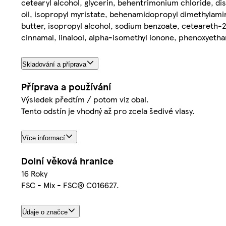
cetearyl alcohol, glycerin, behentrimonium chloride, d
oil, isopropyl myristate, behenamidopropyl dimethylami
butter, isopropyl alcohol, sodium benzoate, ceteareth-
cinnamal, linalool, alpha-isomethyl ionone, phenoxyetha
Skladování a příprava
Příprava a používání
Výsledek předtím / potom viz obal.
Tento odstín je vhodný až pro zcela šedivé vlasy.
Více informací
Dolní věková hranice
16 Roky
FSC - Mix - FSC® C016627.
Údaje o značce