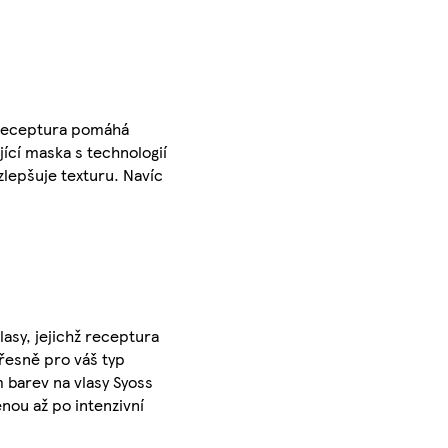
í receptura pomáhá
ící maska s technologií
zlepšuje texturu. Navíc
lasy, jejichž receptura
řesně pro váš typ
 barev na vlasy Syoss
nou až po intenzivní