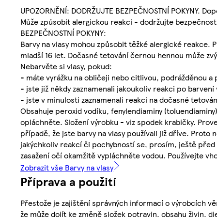
UPOZORNĚNÍ: DODRŽUJTE BEZPEČNOSTNÍ POKYNY. Doporuču
Může způsobit alergickou reakci - dodržujte bezpečnost
BEZPEČNOSTNÍ POKYNY:
Barvy na vlasy mohou způsobit těžké alergické reakce. Př
mladší 16 let. Dočasné tetování černou hennou může zvýši
Nebarvěte si vlasy, pokud:
- máte vyrážku na obličeji nebo citlivou, podrážděnou a
- jste již někdy zaznamenali jakoukoliv reakci po barvení 
- jste v minulosti zaznamenali reakci na dočasné tetová
Obsahuje peroxid vodíku, fenylendiaminy (toluendiaminy) 
opláchněte. Složení výrobku - viz spodek krabičky. Proveď
případě, že jste barvy na vlasy používali již dříve. Pr
jakýchkoliv reakcí či pochybností se, prosím, ještě před
zasažení očí okamžitě vypláchněte vodou. Používejte vh
Zobrazit vše Barvy na vlasy
Příprava a použití
Přestože je zajištění správných informací o výrobcích vě
že může dojít ke změně složek potravin, obsahu živin, di