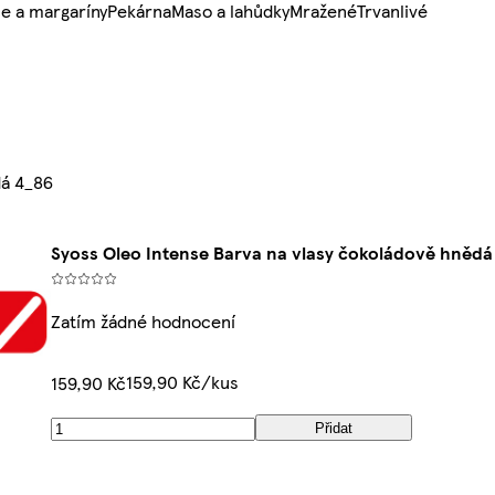
e a margaríny
Pekárna
Maso a lahůdky
Mražené
Trvanlivé
dá 4_86
Syoss Oleo Intense Barva na vlasy čokoládově hnědá
Zatím žádné hodnocení
159,90 Kč/kus
159,90 Kč
Přidat