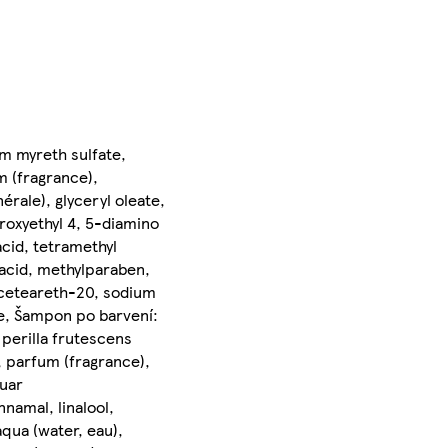
um myreth sulfate,
 (fragrance),
rale), glyceryl oleate,
droxyethyl 4, 5-diamino
acid, tetramethyl
acid, methylparaben,
, ceteareth-20, sodium
te, Šampon po barvení:
 perilla frutescens
, parfum (fragrance),
guar
namal, linalool,
qua (water, eau),