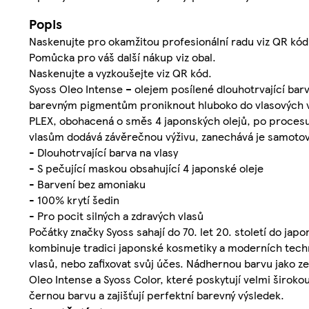
Popis
Naskenujte pro okamžitou profesionální radu viz QR kód
Pomůcka pro váš další nákup viz obal.
Naskenujte a vyzkoušejte viz QR kód.
Syoss Oleo Intense – olejem posílené dlouhotrvající bar
barevným pigmentům proniknout hluboko do vlasových vlá
PLEX, obohacená o směs 4 japonských olejů, po procesu ba
vlasům dodává závěrečnou výživu, zanechává je samotov
- Dlouhotrvající barva na vlasy
- S pečující maskou obsahující 4 japonské oleje
- Barvení bez amoniaku
- 100% krytí šedin
- Pro pocit silných a zdravých vlasů
Počátky značky Syoss sahají do 70. let 20. století do jap
kombinuje tradici japonské kosmetiky a moderních techno
vlasů, nebo zafixovat svůj účes. Nádhernou barvu jako 
Oleo Intense a Syoss Color, které poskytují velmi široko
černou barvu a zajišťují perfektní barevný výsledek.