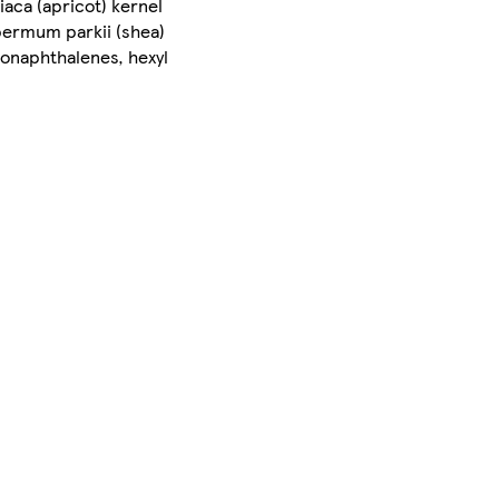
aca (apricot) kernel
permum parkii (shea)
ronaphthalenes, hexyl