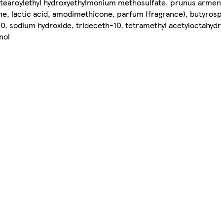
istearoylethyl hydroxyethylmonium methosulfate, prunus armeni
ne, lactic acid, amodimethicone, parfum (fragrance), butyros
20, sodium hydroxide, trideceth-10, tetramethyl acetyloctahyd
nol