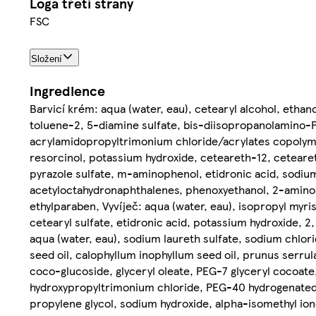
Loga třetí strany
FSC
Složení
Ingredience
Barvicí krém: aqua (water, eau), cetearyl alcohol, etha
toluene-2, 5-diamine sulfate, bis-diisopropanolamino-
acrylamidopropyltrimonium chloride/acrylates copolymer,
resorcinol, potassium hydroxide, ceteareth-12, ceteareth
pyrazole sulfate, m-aminophenol, etidronic acid, sodium 
acetyloctahydronaphthalenes, phenoxyethanol, 2-amino-
ethylparaben, Vyvíječ: aqua (water, eau), isopropyl myr
cetearyl sulfate, etidronic acid, potassium hydroxide,
aqua (water, eau), sodium laureth sulfate, sodium chlor
seed oil, calophyllum inophyllum seed oil, prunus serrul
coco-glucoside, glyceryl oleate, PEG-7 glyceryl cocoate,
hydroxypropyltrimonium chloride, PEG-40 hydrogenated c
propylene glycol, sodium hydroxide, alpha-isomethyl iono