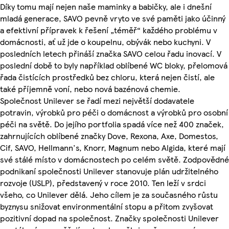
Díky tomu mají nejen naše maminky a babičky, ale i dnešní
mladá generace, SAVO pevně vryto ve své paměti jako účinný
a efektivní přípravek k řešení „téměř“ každého problému v
domácnosti, ať už jde o koupelnu, obývák nebo kuchyni. V
posledních letech přináší značka SAVO celou řadu inovací. V
poslední době to byly například oblíbené WC bloky, přelomová
řada čistících prostředků bez chloru, která nejen čistí, ale
také příjemně voní, nebo nová bazénová chemie.
Společnost Unilever se řadí mezi největší dodavatele
potravin, výrobků pro péči o domácnost a výrobků pro osobní
péči na světě. Do jejího portfolia spadá více než 400 značek,
zahrnujících oblíbené značky Dove, Rexona, Axe, Domestos,
Cif, SAVO, Hellmann's, Knorr, Magnum nebo Algida, které mají
své stálé místo v domácnostech po celém světě. Zodpovědné
podnikaní společnosti Unilever stanovuje plán udržitelného
rozvoje (USLP), představený v roce 2010. Ten leží v srdci
všeho, co Unilever dělá. Jeho cílem je za současného růstu
byznysu snižovat environmentální stopu a přitom zvyšovat
pozitivní dopad na společnost. Značky společnosti Unilever