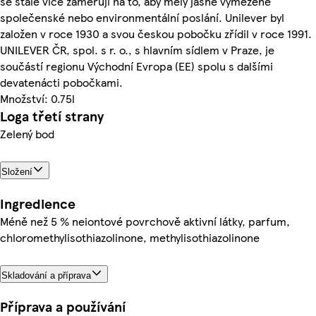
se stále více zaměřují na to, aby měly jasně vymezené
společenské nebo environmentální poslání. Unilever byl
založen v roce 1930 a svou českou pobočku zřídil v roce 1991.
UNILEVER ČR, spol. s r. o., s hlavním sídlem v Praze, je
součástí regionu Východní Evropa (EE) spolu s dalšími
devatenácti pobočkami.
Množství: 0.75l
Loga třetí strany
Zelený bod
Složení
Ingredience
Méně než 5 % neiontové povrchově aktivní látky, parfum,
chloromethylisothiazolinone, methylisothiazolinone
Skladování a příprava
Příprava a používání