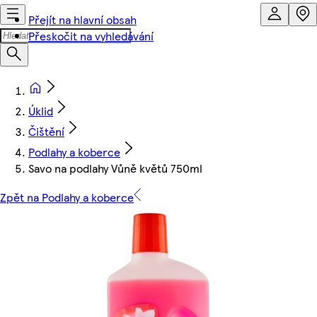
Přejít na hlavní obsah
Přeskočit na vyhledávání
Úklid
Čištění
Podlahy a koberce
Savo na podlahy Vůně květů 750ml
Zpět na Podlahy a koberce