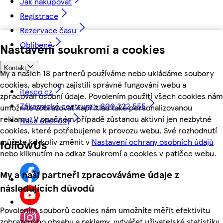
Jak nakupovat
Registrace
Rezervace času
Oblíbené
Nastavení soukromí a cookies
Kontakt
My a našich 18 partnerů používáme nebo ukládáme soubory
cookies, abychom zajistili správné fungování webu a
itesco.cz
zpracovali osobní údaje. Povolením použití všech cookies nám
Zákaznické centrum - 800 222 555
umožníte zobrazovat například také personalizovanou
reklamu. V opačném případě zůstanou aktivní jen nezbytné
Naše obchody
cookies, které potřebujeme k provozu webu. Své rozhodnutí
můžete kdykoliv změnit v
Nastavení ochrany osobních údajů
followUs
nebo kliknutím na odkaz Soukromí a cookies v patičce webu.
My a naši partneři zpracováváme údaje z
následujících důvodů
Povolením souborů cookies nám umožníte měřit efektivitu
zobrazeného obsahu a reklamy, vytvářet uživatelské statistiky,