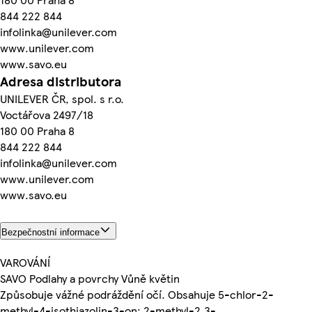
844 222 844
infolinka@unilever.com
www.unilever.com
www.savo.eu
Adresa distributora
UNILEVER ČR, spol. s r.o.
Voctářova 2497/18
180 00 Praha 8
844 222 844
infolinka@unilever.com
www.unilever.com
www.savo.eu
Bezpečnostní informace
VAROVÁNÍ
SAVO Podlahy a povrchy Vůně květin
Způsobuje vážné podráždění očí. Obsahuje 5-chlor-2-
methyl-4-isothiazolin-3-on: 2-methyl-2,3-