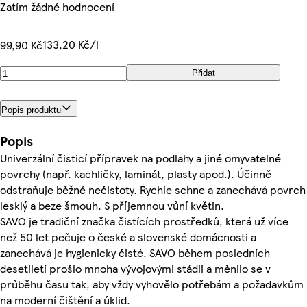
Zatím žádné hodnocení
133,20 Kč/l
99,90 Kč
Přidat
Popis produktu
Popis
Univerzální čisticí přípravek na podlahy a jiné omyvatelné
povrchy (např. kachličky, laminát, plasty apod.). Účinně
odstraňuje běžné nečistoty. Rychle schne a zanechává povrch
lesklý a beze šmouh. S příjemnou vůní květin.
SAVO je tradiční značka čistících prostředků, která už více
než 50 let pečuje o české a slovenské domácnosti a
zanechává je hygienicky čisté. SAVO během posledních
desetiletí prošlo mnoha vývojovými stádii a měnilo se v
průběhu času tak, aby vždy vyhovělo potřebám a požadavkům
na moderní čištění a úklid.