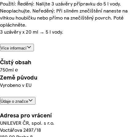
Použití: Ředěný: Nalijte 3 uzávěry přípravku do 5 l vody.
Neoplachujte. Neředěný: Při silném znečištění naneste na
vlhkou houbičku nebo přímo na znečištěný povrch. Poté
opláchněte.
3 uzávěry x 20 ml → 5 l vody.
Více informací
Čistý obsah
750ml ℮
Země původu
Vyrobeno v EU
Údaje o značce
Adresa pro vrácení
UNILEVER ČR, spol. s r.o.
Voctářova 2497/18
180 00 Praha 8