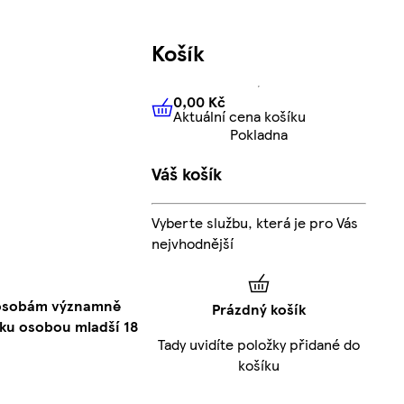
Košík
0,00 Kč
Aktuální cena košíku
0,00 Kč
Aktuální cena košíku
Pokladna
Váš košík
Vyberte službu, která je pro Vás
nejvhodnější
o osobám významně
Prázdný košík
ku osobou mladší 18
Tady uvidíte položky přidané do
košíku