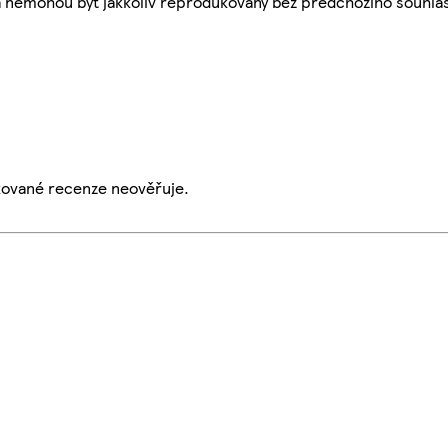
a nemohou být jakkoliv reprodukovány bez předchozího souhla
ikované recenze neověřuje.