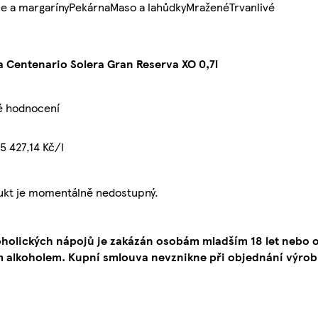
e a margaríny
Pekárna
Maso a lahůdky
Mražené
Trvanlivé
 Centenario Solera Gran Reserva XO 0,7l
é hodnocení
5 427,14 Kč/l
ukt je momentálně nedostupný.
oholických nápojů je zakázán osobám mladším 18 let neb
 alkoholem. Kupní smlouva nevznikne při objednání výrob