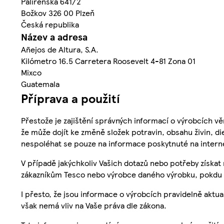
Palírenská 641/2
Božkov 326 00 Plzeň
Česká republika
Název a adresa
Añejos de Altura, S.A.
Kilómetro 16.5 Carretera Roosevelt 4-81 Zona 01
Mixco
Guatemala
Příprava a použití
Přestože je zajištění správných informací o výrobcích vě
že může dojít ke změně složek potravin, obsahu živin, di
nespoléhat se pouze na informace poskytnuté na intern
V případě jakýchkoliv Vašich dotazů nebo potřeby získat
zákazníkům Tesco nebo výrobce daného výrobku, pokdu 
I přesto, že jsou informace o výrobcích pravidelně akt
však nemá vliv na Vaše práva dle zákona.