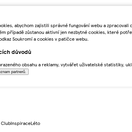
kies, abychom zajistili správné fungování webu a zpracovali 
ém případě zůstanou aktivní jen nezbytné cookies, které pot
odkaz Soukromí a cookies v patičce webu.
ících důvodů
azeného obsahu a reklamy, vytvářet uživatelské statistiky, uk
znam partnerů.
 Club
Inspirace
Léto