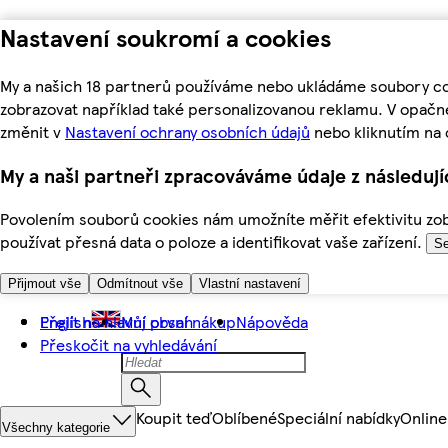
Nastavení soukromí a cookies
My a našich 18 partnerů používáme nebo ukládáme soubory coo
zobrazovat například také personalizovanou reklamu. V opačn
změnit v
Nastavení ochrany osobních údajů
nebo kliknutím na 
My a naši partneři zpracováváme údaje z následuj
Povolením souborů cookies nám umožníte měřit efektivitu zobr
používat přesná data o poloze a identifikovat vaše zařízení.
Se
Přijmout vše
Odmítnout vše
Vlastní nastavení
Přejít na hlavní obsah
English
Můj první nákup
Nápověda
Přeskočit na vyhledávání
Koupit teď
Oblíbené
Speciální nabídky
Online
Všechny kategorie