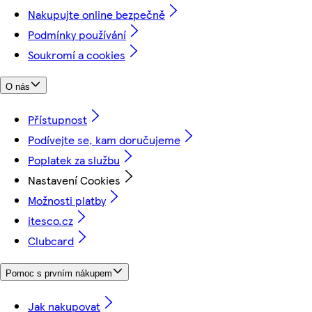
Nakupujte online bezpečně
Podmínky používání
Soukromí a cookies
O nás
Přístupnost
Podívejte se, kam doručujeme
Poplatek za službu
Nastavení Cookies
Možnosti platby
itesco.cz
Clubcard
Pomoc s prvním nákupem
Jak nakupovat