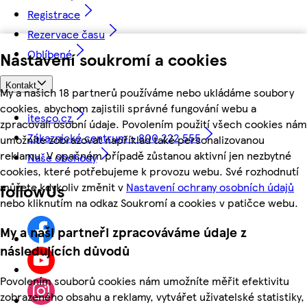
Registrace
Rezervace času
Oblíbené
Nastavení soukromí a cookies
Kontakt
My a našich 18 partnerů používáme nebo ukládáme soubory
cookies, abychom zajistili správné fungování webu a
itesco.cz
zpracovali osobní údaje. Povolením použití všech cookies nám
Zákaznické centrum - 800 222 555
umožníte zobrazovat například také personalizovanou
reklamu. V opačném případě zůstanou aktivní jen nezbytné
Naše obchody
cookies, které potřebujeme k provozu webu. Své rozhodnutí
můžete kdykoliv změnit v
Nastavení ochrany osobních údajů
followUs
nebo kliknutím na odkaz Soukromí a cookies v patičce webu.
My a naši partneři zpracováváme údaje z
následujících důvodů
Povolením souborů cookies nám umožníte měřit efektivitu
zobrazeného obsahu a reklamy, vytvářet uživatelské statistiky,