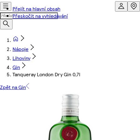
Přejít na hlavní obsah
Přeskočit na vyhledávání
Nápoje
Lihoviny
Gin
Tanqueray London Dry Gin 0,7l
Zpět na Gin