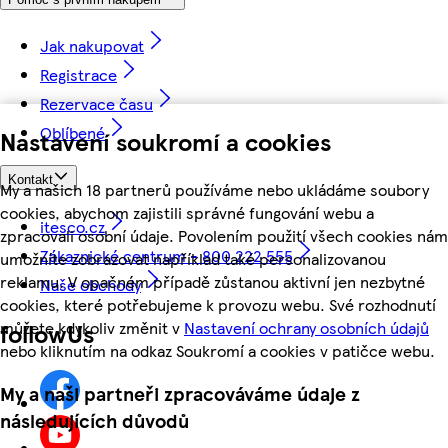
Jak nakupovat
Registrace
Rezervace času
Oblíbené
Nastavení soukromí a cookies
Kontakt
My a našich 18 partnerů používáme nebo ukládáme soubory
cookies, abychom zajistili správné fungování webu a
itesco.cz
zpracovali osobní údaje. Povolením použití všech cookies nám
Zákaznické centrum - 800 222 555
umožníte zobrazovat například také personalizovanou
reklamu. V opačném případě zůstanou aktivní jen nezbytné
Naše obchody
cookies, které potřebujeme k provozu webu. Své rozhodnutí
můžete kdykoliv změnit v
Nastavení ochrany osobních údajů
followUs
nebo kliknutím na odkaz Soukromí a cookies v patičce webu.
My a naši partneři zpracováváme údaje z
následujících důvodů