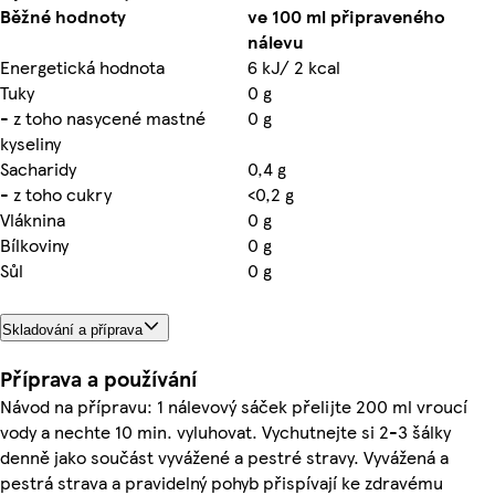
Běžné hodnoty
ve 100 ml připraveného
nálevu
Energetická hodnota
6 kJ/ 2 kcal
Tuky
0 g
- z toho nasycené mastné
0 g
kyseliny
Sacharidy
0,4 g
- z toho cukry
<0,2 g
Vláknina
0 g
Bílkoviny
0 g
Sůl
0 g
Skladování a příprava
Příprava a používání
Návod na přípravu: 1 nálevový sáček přelijte 200 ml vroucí
vody a nechte 10 min. vyluhovat. Vychutnejte si 2-3 šálky
denně jako součást vyvážené a pestré stravy. Vyvážená a
pestrá strava a pravidelný pohyb přispívají ke zdravému