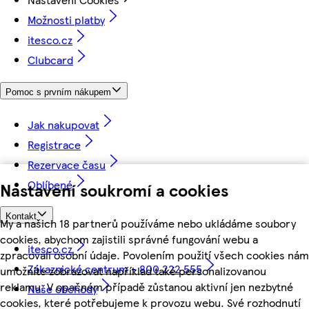
Možnosti platby
itesco.cz
Clubcard
Pomoc s prvním nákupem
Jak nakupovat
Registrace
Rezervace času
Oblíbené
Nastavení soukromí a cookies
Kontakt
My a našich 18 partnerů používáme nebo ukládáme soubory
cookies, abychom zajistili správné fungování webu a
itesco.cz
zpracovali osobní údaje. Povolením použití všech cookies nám
Zákaznické centrum - 800 222 555
umožníte zobrazovat například také personalizovanou
reklamu. V opačném případě zůstanou aktivní jen nezbytné
Naše obchody
cookies, které potřebujeme k provozu webu. Své rozhodnutí