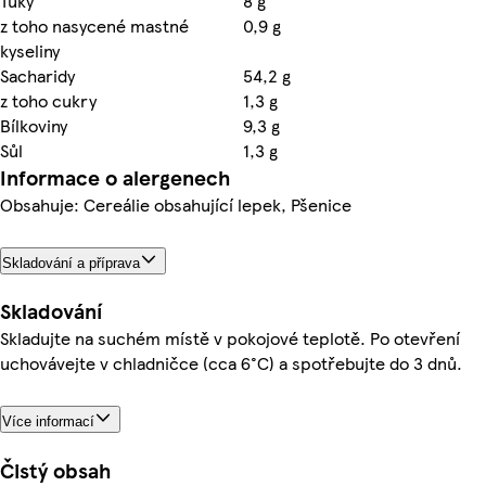
Tuky
8 g
z toho nasycené mastné
0,9 g
kyseliny
Sacharidy
54,2 g
z toho cukry
1,3 g
Bílkoviny
9,3 g
Sůl
1,3 g
Informace o alergenech
Obsahuje: Cereálie obsahující lepek, Pšenice
Skladování a příprava
Skladování
Skladujte na suchém místě v pokojové teplotě. Po otevření
uchovávejte v chladničce (cca 6°C) a spotřebujte do 3 dnů.
Více informací
Čistý obsah