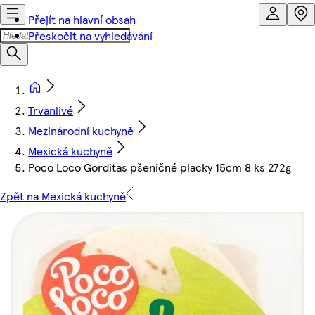
Přejít na hlavní obsah
Přeskočit na vyhledávání
Trvanlivé
Mezinárodní kuchyně
Mexická kuchyně
Poco Loco Gorditas pšeničné placky 15cm 8 ks 272g
Zpět na Mexická kuchyně