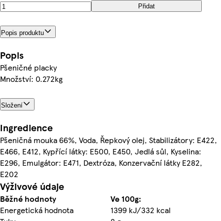
Přidat
Popis produktu
Popis
Pšeničné placky
Množství: 0.272kg
Složení
Ingredience
Pšeničná mouka 66%, Voda, Řepkový olej, Stabilizátory: E422,
E466, E412, Kypřící látky: E500, E450, Jedlá sůl, Kyselina:
E296, Emulgátor: E471, Dextróza, Konzervační látky E282,
E202
Výživové údaje
Běžné hodnoty
Ve 100g:
Energetická hodnota
1399 kJ/332 kcal