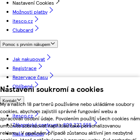
Nastavení Cookies
Možnosti platby
itesco.cz
Clubcard
Pomoc s prvním nákupem
Jak nakupovat
Registrace
Rezervace času
Oblíbené
Nastavení soukromí a cookies
Kontakt
My a našich 18 partnerů používáme nebo ukládáme soubory
cookies, abychom zajistili správné fungování webu a
itesco.cz
zpracovali osobní údaje. Povolením použití všech cookies nám
Zákaznické centrum - 800 222 555
umožníte zobrazovat například také personalizovanou
reklamu. V opačném případě zůstanou aktivní jen nezbytné
Naše obchody
cookies, které potřebujeme k provozu webu. Své rozhodnutí