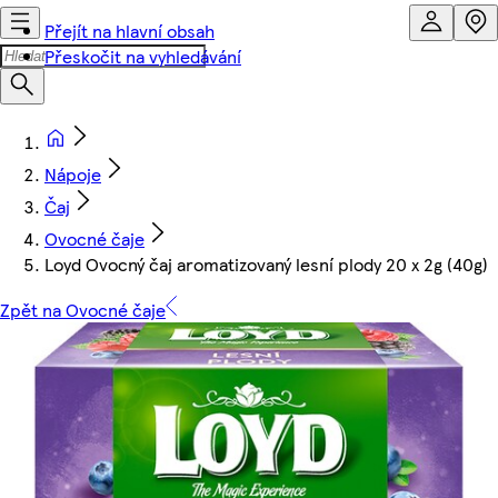
Přejít na hlavní obsah
Přeskočit na vyhledávání
Nápoje
Čaj
Ovocné čaje
Loyd Ovocný čaj aromatizovaný lesní plody 20 x 2g (40g)
Zpět na Ovocné čaje