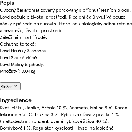
Popis
Ovocný čaj aromatizovaný porcovaný s příchutí lesních plodů.
Loyd pečuje o životní prostředí. K balení čajů využívá pouze
sáčky z přírodních surovin, které jsou biologicky odbouratelné
a nezatěžují životní prostředí.
Záleží nám na Přírodě.
Ochutnejte také:
Loyd Hrušky & ananas.
Loyd Sladké višně.
Loyd Maliny & jahody.
Množství: 0.04kg
Složení
Ingredience
Květ ibišku, Jablko, Arónie 10 %, Aromata, Malina 6 %, Kořen
lékořice 5 %, Ostružina 3 %, Rybízová šťáva v prášku 1 %
(maltodextrin, koncentrovaná rybízová štáva 40 %),
Borůvková 1 %, Regulátor kyselosti - kyselina jablečná