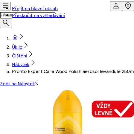
Přejít na hlavní obsah
Přeskočit na vyhledávání
Úklid
Čištění
Nábytek
Pronto Expert Care Wood Polish aerosol levandule 250m
Zpět na Nábytek