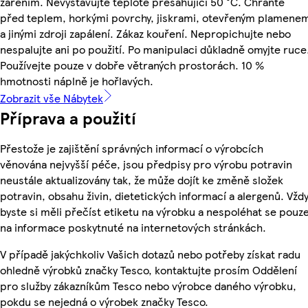
zářením. Nevystavujte teplotě přesahující 50 °C. Chraňte
před teplem, horkými povrchy, jiskrami, otevřeným plamene
a jinými zdroji zapálení. Zákaz kouření. Nepropichujte nebo
nespalujte ani po použití. Po manipulaci důkladně omyjte ruce
Používejte pouze v dobře větraných prostorách. 10 %
hmotnosti náplně je hořlavých.
Zobrazit vše Nábytek
Příprava a použití
Přestože je zajištění správných informací o výrobcích
věnována nejvyšší péče, jsou předpisy pro výrobu potravin
neustále aktualizovány tak, že může dojít ke změně složek
potravin, obsahu živin, dietetických informací a alergenů. Vžd
byste si měli přečíst etiketu na výrobku a nespoléhat se pouz
na informace poskytnuté na internetových stránkách.
V případě jakýchkoliv Vašich dotazů nebo potřeby získat radu
ohledně výrobků značky Tesco, kontaktujte prosím Oddělení
pro služby zákazníkům Tesco nebo výrobce daného výrobku,
pokdu se nejedná o výrobek značky Tesco.