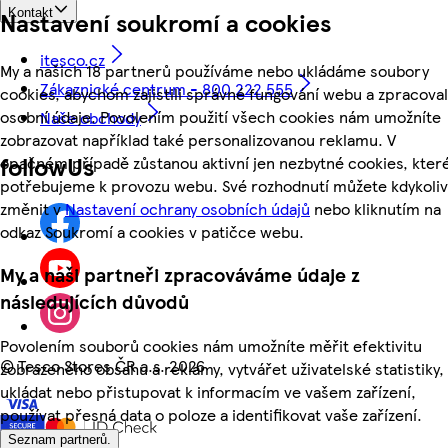
Nastavení soukromí a cookies
Kontakt
itesco.cz
My a našich 18 partnerů používáme nebo ukládáme soubory
Zákaznické centrum - 800 222 555
cookies, abychom zajistili správné fungování webu a zpracoval
osobní údaje. Povolením použití všech cookies nám umožníte
Naše obchody
zobrazovat například také personalizovanou reklamu. V
followUs
opačném případě zůstanou aktivní jen nezbytné cookies, kter
potřebujeme k provozu webu. Své rozhodnutí můžete kdykoliv
změnit v
Nastavení ochrany osobních údajů
nebo kliknutím na
odkaz Soukromí a cookies v patičce webu.
My a naši partneři zpracováváme údaje z
následujících důvodů
Povolením souborů cookies nám umožníte měřit efektivitu
©
Tesco Stores ČR a.s. 2026
zobrazeného obsahu a reklamy, vytvářet uživatelské statistiky,
ukládat nebo přistupovat k informacím ve vašem zařízení,
používat přesná data o poloze a identifikovat vaše zařízení.
Seznam partnerů.