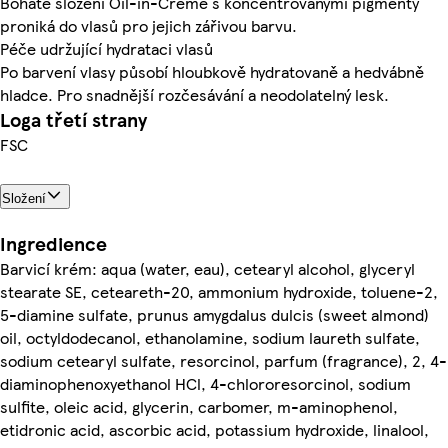
Bohaté složení Oil-in-Creme s koncentrovanými pigmenty
proniká do vlasů pro jejich zářivou barvu.
Péče udržující hydrataci vlasů
Po barvení vlasy působí hloubkově hydratovaně a hedvábně
hladce. Pro snadnější rozčesávání a neodolatelný lesk.
Loga třetí strany
FSC
Složení
Ingredience
Barvicí krém: aqua (water, eau), cetearyl alcohol, glyceryl
stearate SE, ceteareth-20, ammonium hydroxide, toluene-2,
5-diamine sulfate, prunus amygdalus dulcis (sweet almond)
oil, octyldodecanol, ethanolamine, sodium laureth sulfate,
sodium cetearyl sulfate, resorcinol, parfum (fragrance), 2, 4-
diaminophenoxyethanol HCl, 4-chlororesorcinol, sodium
sulfite, oleic acid, glycerin, carbomer, m-aminophenol,
etidronic acid, ascorbic acid, potassium hydroxide, linalool,