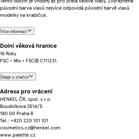
Tento odstín je vhodný až pro zcela šedivé vlasy. Zvýrazněná
původní barva vlasů nejvíce odpovídá původní barvě vlasů
modelky na krabičce.
Více informací
Dolní věková hranice
16 Roky
FSC - Mix - FSC® C111231.
Údaje o značce
Adresa pro vrácení
HENKEL ČR, spol. s r.o.
Boudníkova 2514/5
180 00 Praha 8
Tel.: +420 220 101 101
cosmetics.cz@henkel.com
www.palette.cz