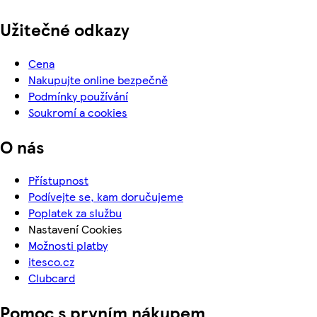
Užitečné odkazy
Cena
Nakupujte online bezpečně
Podmínky používání
Soukromí a cookies
O nás
Přístupnost
Podívejte se, kam doručujeme
Poplatek za službu
Nastavení Cookies
Možnosti platby
itesco.cz
Clubcard
Pomoc s prvním nákupem