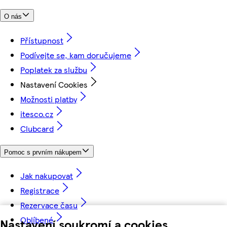
O nás
Přístupnost
Podívejte se, kam doručujeme
Poplatek za službu
Nastavení Cookies
Možnosti platby
itesco.cz
Clubcard
Pomoc s prvním nákupem
Jak nakupovat
Registrace
Rezervace času
Oblíbené
Nastavení soukromí a cookies