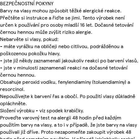
BEZPEČNOSTNÍ POKYNY
Barvy na vlasy mohou způsobit těžké alergické reakce.
Přečtěte si instrukce a řiďte se jimi. Tento výrobek není
určen k používání pro osoby mladší 16 let. Dočasné tetování
černou hennou může zvýšit riziko alergie.
Nebarvěte si vlasy, pokud:
- máte vyrážku na obličeji nebo citlivou, podrážděnou a
poškozenou pokožku hlavy,
- jste již někdy zaznamenali jakoukoliv reakci po barvení vlasů,
- jste v minulosti zaznamenali reakci na dočasné tetování
černou hennou.
Obsahuje peroxid vodíku, fenylendiaminy (toluendiaminy) a
resorcinol.
Nepoužívejte k barvení řas a obočí. Po použití vlasy důkladně
opláchněte.
Složení výrobku - viz spodek krabičky.
Proveďte varovný test na alergii 48 hodin před každým
použitím barvy na vlasy, a to i v případě, že jste barvy na vlasy
používali již dříve. Proto nezapomeňte zakoupit výrobek 48
hodin před samotným použitím. V případě jakýchkoliv reakcí