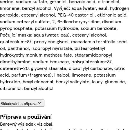
serine, sodium sulfate, geraniol, benzoic acid, citronellol,
limonene, benzyl alcohol, Vyvíječ: aqua (water, eau), hydrogen
peroxide, cetearyl alcohol, PEG-40 castor oil, etidronic acid,
sodium cetearyl sulfate, 2, 6-dicarboxypyridine, disodium
pyrophosphate, potassium hydroxide, sodium benzoate,
Pečující maska: aqua (water, eau), cetearyl alcohol,
quaternium-87, propylene glycol, macadamia ternifolia seed
oil, panthenol, isopropyl myristate, distearoylethyl
hydroxyethylmonium methosulfate, stearamidopropyl
dimethylamine, sodium benzoate, polyquaternium-37,
ceteareth-20, glyceryl stearate, dicaprylyl carbonate, citric
acid, parfum (fragrance), linalool, limonene, potassium
hydroxide, hexyl cinnamal, benzyl salicylate, lauryl glucoside,
citronellol, benzyl alcohol
Skladování a příprava
Příprava a používání
Barevný výsledek viz obal.