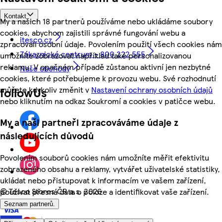
Kontakt
My a našich 18 partnerů používáme nebo ukládáme soubory
cookies, abychom zajistili správné fungování webu a
itesco.cz
zpracovali osobní údaje. Povolením použití všech cookies nám
Zákaznické centrum - 800 222 555
umožníte zobrazovat například také personalizovanou
reklamu. V opačném případě zůstanou aktivní jen nezbytné
Naše obchody
cookies, které potřebujeme k provozu webu. Své rozhodnutí
můžete kdykoliv změnit v
Nastavení ochrany osobních údajů
followUs
nebo kliknutím na odkaz Soukromí a cookies v patičce webu.
My a naši partneři zpracováváme údaje z
následujících důvodů
Povolením souborů cookies nám umožníte měřit efektivitu
zobrazeného obsahu a reklamy, vytvářet uživatelské statistiky,
ukládat nebo přistupovat k informacím ve vašem zařízení,
©
Tesco Stores ČR a.s. 2026
používat přesná data o poloze a identifikovat vaše zařízení.
Seznam partnerů.