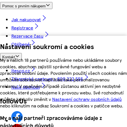
Pomoc s prvním nákupem
Jak nakupovat
Registrace
Rezervace času
Oblíbené
Nastavení soukromí a cookies
Kontakt
My a našich 18 partnerů používáme nebo ukládáme soubory
cookies, abychom zajistili správné fungování webu a
itesco.cz
zpracovali osobní údaje. Povolením použití všech cookies nám
Zákaznické centrum - 800 222 555
umožníte zobrazovat například také personalizovanou
reklamu. V opačném případě zůstanou aktivní jen nezbytné
Naše obchody
cookies, které potřebujeme k provozu webu. Své rozhodnutí
můžete kdykoliv změnit v
Nastavení ochrany osobních údajů
followUs
nebo kliknutím na odkaz Soukromí a cookies v patičce webu.
My a naši partneři zpracováváme údaje z
následujících důvodů