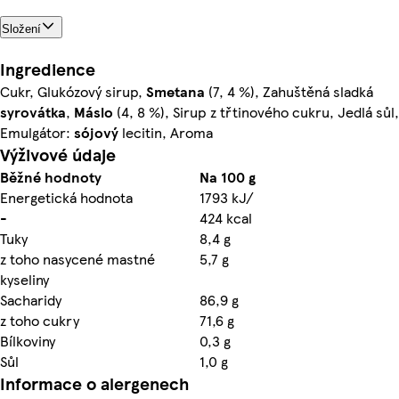
Složení
Ingredience
Cukr, Glukózový sirup,
Smetana
(7, 4 %), Zahuštěná sladká
syrovátka
,
Máslo
(4, 8 %), Sirup z třtinového cukru, Jedlá sůl,
Emulgátor:
sójový
lecitin, Aroma
Výživové údaje
Běžné hodnoty
Na 100 g
Energetická hodnota
1793 kJ/
-
424 kcal
Tuky
8,4 g
z toho nasycené mastné
5,7 g
kyseliny
Sacharidy
86,9 g
z toho cukry
71,6 g
Bílkoviny
0,3 g
Sůl
1,0 g
Informace o alergenech