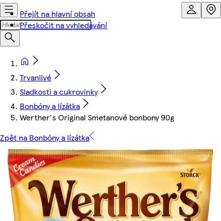
Přejít na hlavní obsah
Přeskočit na vyhledávání
Trvanlivé
Sladkosti a cukrovinky
Bonbóny a lízátka
Werther's Original Smetanové bonbony 90g
Zpět na Bonbóny a lízátka