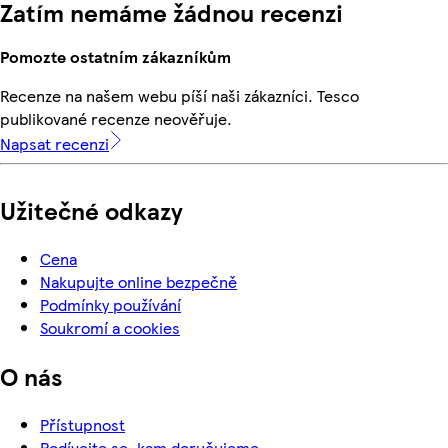
Zatím nemáme žádnou recenzi
Pomozte ostatním zákazníkům
Recenze na našem webu píší naši zákazníci. Tesco
publikované recenze neověřuje.
Napsat recenzi
Užitečné odkazy
Cena
Nakupujte online bezpečně
Podmínky používání
Soukromí a cookies
O nás
Přístupnost
Podívejte se, kam doručujeme