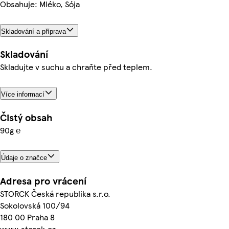
Obsahuje: Mléko, Sója
Skladování a příprava
Skladování
Skladujte v suchu a chraňte před teplem.
Více informací
Čistý obsah
90g ℮
Údaje o značce
Adresa pro vrácení
STORCK Česká republika s.r.o.
Sokolovská 100/94
180 00 Praha 8
www.storck.cz