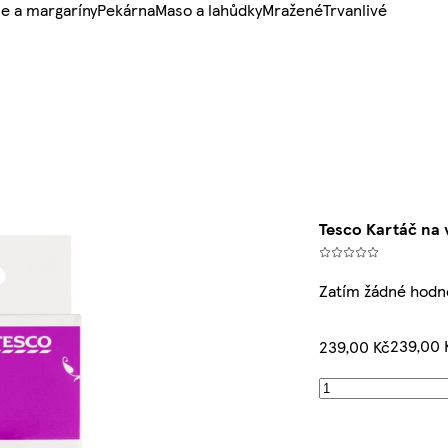
e a margaríny
Pekárna
Maso a lahůdky
Mražené
Trvanlivé
Tesco Kartáč na 
Zatím žádné hodn
239,00 
239,00 Kč