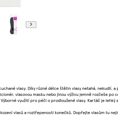
hané vlasy. Díky různé délce štětin vlasy netahá, nekudlí, a p
ndicionér, vlasovou masku nebo jinou výživu jemně rozčeše po c
Výborné využití pro péči o prodloužené vlasy. Kartáč je lehký 
ození vlasů a roztřepenosti konečků. Dopřejte vlasům tu nejl