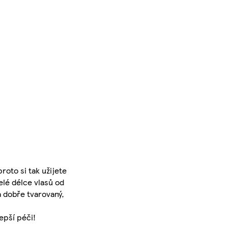
roto si tak užijete
elé délce vlasů od
a dobře tvarovaný,
epší péči!