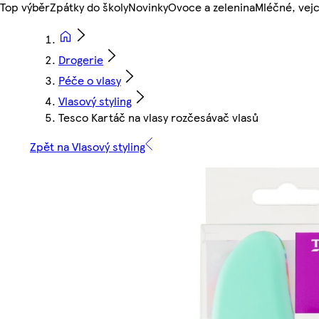
Top výběr
Zpátky do školy
Novinky
Ovoce a zelenina
Mléčné, vejc
Drogerie
Péče o vlasy
Vlasový styling
Tesco Kartáč na vlasy rozčesávač vlasů
Zpět na Vlasový styling