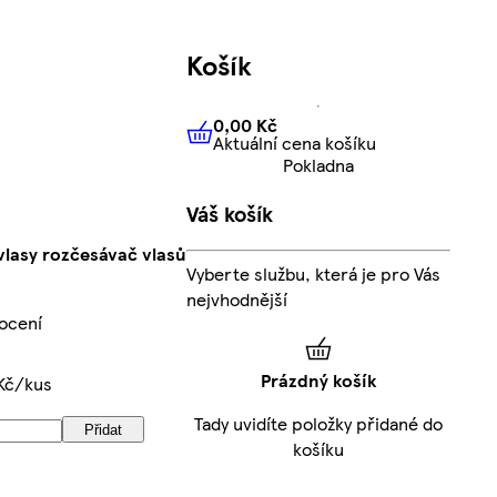
Košík
0,00 Kč
Aktuální cena košíku
0,00 Kč
Aktuální cena košíku
Pokladna
Váš košík
vlasy rozčesávač vlasů
Vyberte službu, která je pro Vás
nejvhodnější
ocení
Prázdný košík
Kč/kus
Tady uvidíte položky přidané do
Přidat
košíku