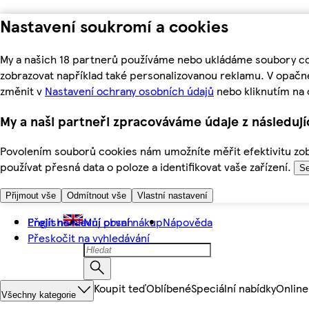
Nastavení soukromí a cookies
My a našich 18 partnerů používáme nebo ukládáme soubory coo
zobrazovat například také personalizovanou reklamu. V opačn
změnit v
Nastavení ochrany osobních údajů
nebo kliknutím na 
My a naši partneři zpracováváme údaje z následuj
Povolením souborů cookies nám umožníte měřit efektivitu zobr
používat přesná data o poloze a identifikovat vaše zařízení.
Se
Přijmout vše
Odmítnout vše
Vlastní nastavení
Přejít na hlavní obsah
English
Můj první nákup
Nápověda
Přeskočit na vyhledávání
Koupit teď
Oblíbené
Speciální nabídky
Online
Všechny kategorie