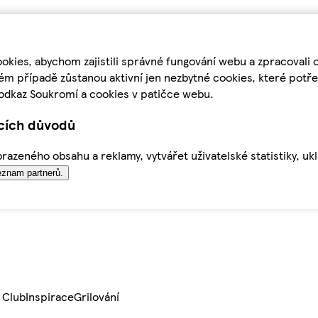
kies, abychom zajistili správné fungování webu a zpracovali 
ém případě zůstanou aktivní jen nezbytné cookies, které pot
odkaz Soukromí a cookies v patičce webu.
ících důvodů
azeného obsahu a reklamy, vytvářet uživatelské statistiky, uk
znam partnerů.
 Club
Inspirace
Grilování