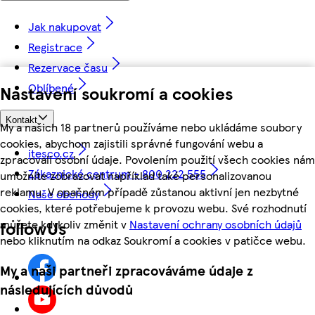
Jak nakupovat
Registrace
Rezervace času
Oblíbené
Nastavení soukromí a cookies
Kontakt
My a našich 18 partnerů používáme nebo ukládáme soubory
cookies, abychom zajistili správné fungování webu a
itesco.cz
zpracovali osobní údaje. Povolením použití všech cookies nám
Zákaznické centrum - 800 222 555
umožníte zobrazovat například také personalizovanou
reklamu. V opačném případě zůstanou aktivní jen nezbytné
Naše obchody
cookies, které potřebujeme k provozu webu. Své rozhodnutí
můžete kdykoliv změnit v
Nastavení ochrany osobních údajů
followUs
nebo kliknutím na odkaz Soukromí a cookies v patičce webu.
My a naši partneři zpracováváme údaje z
následujících důvodů