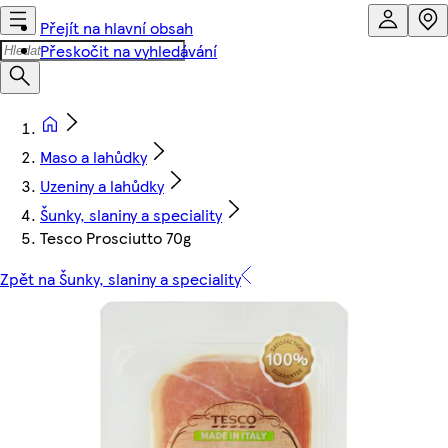
Přejít na hlavní obsah
Přeskočit na vyhledávání
Maso a lahůdky
Uzeniny a lahůdky
Šunky, slaniny a speciality
Tesco Prosciutto 70g
Zpět na Šunky, slaniny a speciality