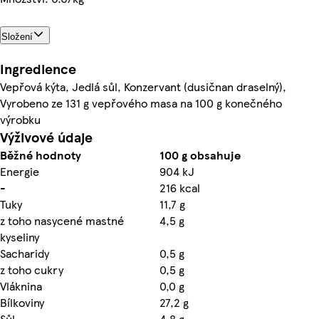
Složení
Ingredience
Vepřová kýta, Jedlá sůl, Konzervant (dusičnan draselný),
Vyrobeno ze 131 g vepřového masa na 100 g konečného
výrobku
Výživové údaje
Běžné hodnoty
100 g obsahuje
Energie
904 kJ
-
216 kcal
Tuky
11,7 g
z toho nasycené mastné
4,5 g
kyseliny
Sacharidy
0,5 g
z toho cukry
0,5 g
Vláknina
0,0 g
Bílkoviny
27,2 g
Sůl
4,8 g