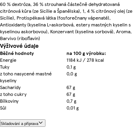
60 % dextróza, 36 % strouhaná částečně dehydratovaná
citrónová kůra (ze Sicílie a Španělska), 1, 4 % citrónový olej (ze
Sicílie), Protispékavá látka (fosforečnany vápenaté),
Antioxidanty (kyselina L-askorbová, estery mastných kyselin s
kyselinou askorbovou), Konzervant (kyselina sorbová), Aroma,
Barvivo (riboflavin)
Výživové údaje
Běžné hodnoty
na 100 g výrobku:
Energie
1184 kJ / 278 kcal
Tuky
0,1 g
z toho nasycené mastné
0,0 g
kyseliny
Sacharidy
67 g
z toho cukry
67 g
Bílkoviny
0,7 g
Sůl
0,01 g
Skladování a příprava