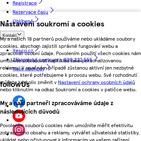
Registrace
Rezervace času
Oblíbené
Nastavení soukromí a cookies
Kontakt
My a našich 18 partnerů používáme nebo ukládáme soubory
cookies, abychom zajistili správné fungování webu a
itesco.cz
zpracovali osobní údaje. Povolením použití všech cookies nám
Zákaznické centrum - 800 222 555
umožníte zobrazovat například také personalizovanou
reklamu. V opačném případě zůstanou aktivní jen nezbytné
Naše obchody
cookies, které potřebujeme k provozu webu. Své rozhodnutí
můžete kdykoliv změnit v
Nastavení ochrany osobních údajů
followUs
nebo kliknutím na odkaz Soukromí a cookies v patičce webu.
My a naši partneři zpracováváme údaje z
následujících důvodů
Povolením souborů cookies nám umožníte měřit efektivitu
zobrazeného obsahu a reklamy, vytvářet uživatelské statistiky,
ukládat nebo přistupovat k informacím ve vašem zařízení,