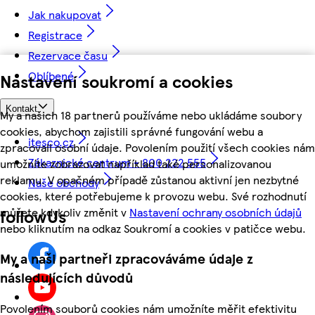
Jak nakupovat
Registrace
Rezervace času
Oblíbené
Nastavení soukromí a cookies
Kontakt
My a našich 18 partnerů používáme nebo ukládáme soubory
cookies, abychom zajistili správné fungování webu a
itesco.cz
zpracovali osobní údaje. Povolením použití všech cookies nám
Zákaznické centrum - 800 222 555
umožníte zobrazovat například také personalizovanou
reklamu. V opačném případě zůstanou aktivní jen nezbytné
Naše obchody
cookies, které potřebujeme k provozu webu. Své rozhodnutí
můžete kdykoliv změnit v
Nastavení ochrany osobních údajů
followUs
nebo kliknutím na odkaz Soukromí a cookies v patičce webu.
My a naši partneři zpracováváme údaje z
následujících důvodů
Povolením souborů cookies nám umožníte měřit efektivitu