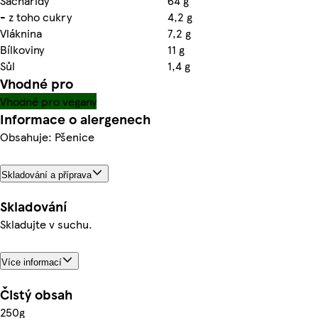
Sacharidy
64 g
- z toho cukry
4,2 g
Vláknina
7,2 g
Bílkoviny
11 g
Sůl
1,4 g
Vhodné pro
Vhodné pro vegany
Informace o alergenech
Obsahuje: Pšenice
Skladování a příprava
Skladování
Skladujte v suchu.
Více informací
Čistý obsah
250g