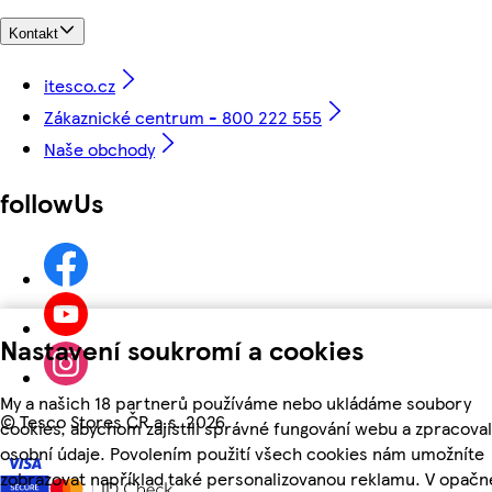
Kontakt
itesco.cz
Zákaznické centrum - 800 222 555
Naše obchody
followUs
Nastavení soukromí a cookies
My a našich 18 partnerů používáme nebo ukládáme soubory
©
Tesco Stores ČR a.s. 2026
cookies, abychom zajistili správné fungování webu a zpracoval
osobní údaje. Povolením použití všech cookies nám umožníte
zobrazovat například také personalizovanou reklamu. V opač