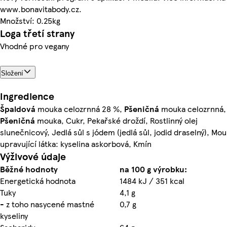
www.bonavitabody.cz.
Množství: 0.25kg
Loga třetí strany
Vhodné pro vegany
Složení
Ingredience
Špaldová
mouka celozrnná 28 %,
Pšeničná
mouka celozrnná,
Pšeničná
mouka, Cukr, Pekařské droždí, Rostlinný olej
slunečnicový, Jedlá sůl s jódem (jedlá sůl, jodid draselný), Mo
upravující látka: kyselina askorbová, Kmín
Výživové údaje
Běžné hodnoty
na 100 g výrobku:
Energetická hodnota
1484 kJ / 351 kcal
Tuky
4,1 g
- z toho nasycené mastné
0,7 g
kyseliny