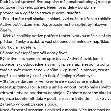
Dodržování správné životosprávy má nenahraditelný význam p
udržování lidského zdraví. Nejen pravidelný pohyb, ale i
pravidelná a vyvážená strava je velmi důležitá.
- Pokud máte rádi sladkou snídani, vyzkoušejte Křehké rohlíčk
Active potřít džemem. Doporučujeme ho zapíjet bylinkovým
čajem.
- Křehké rohlíčky Active potřete tenkou vrstvou másla a přelo
plátkem šunky a ozdobte vaší oblíbenou zeleninou - například
okurkou a rajčetem.
Děláme svět lepší pro váš dobrý život
Být aktivní neznamená jen sportovat. Aktivní člověk jedná
společensky odpovědně a svými činy se snaží alespoň trochu
změnit svět kolem sebe k lepšímu. Způsobů je mnoho, zkuste
například některý z našich tipů, či nejlépe všechny :-).
- Staňte se dárcem krve. Krev hraje v současné medicíně
nezastupitelnou roli. Nelze ji uměle vyrobit, proto naše i svět
zdravotnictví se bez dárců neobejde. Z tohoto dobrého skutku
nejenže budete mít dobrý pocit, ale zachráníte tím i lidské živo
Za tento výrobek získáte 2 body.
Nový věrnostní program s aplikací v mobilu. Více informací na