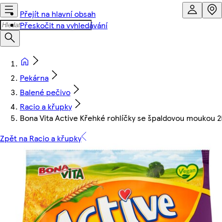
Přejít na hlavní obsah
Přeskočit na vyhledávání
Pekárna
Balené pečivo
Racio a křupky
Bona Vita Active Křehké rohlíčky se špaldovou moukou 
Zpět na Racio a křupky