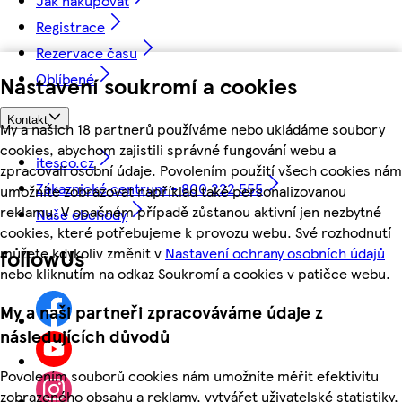
Jak nakupovat
Registrace
Rezervace času
Oblíbené
Nastavení soukromí a cookies
Kontakt
My a našich 18 partnerů používáme nebo ukládáme soubory
cookies, abychom zajistili správné fungování webu a
itesco.cz
zpracovali osobní údaje. Povolením použití všech cookies nám
Zákaznické centrum - 800 222 555
umožníte zobrazovat například také personalizovanou
reklamu. V opačném případě zůstanou aktivní jen nezbytné
Naše obchody
cookies, které potřebujeme k provozu webu. Své rozhodnutí
můžete kdykoliv změnit v
Nastavení ochrany osobních údajů
followUs
nebo kliknutím na odkaz Soukromí a cookies v patičce webu.
My a naši partneři zpracováváme údaje z
následujících důvodů
Povolením souborů cookies nám umožníte měřit efektivitu
zobrazeného obsahu a reklamy, vytvářet uživatelské statistiky,