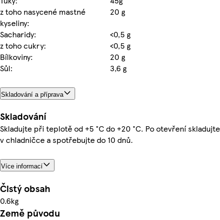
Tuky:
45g
z toho nasycené mastné
20 g
kyseliny:
Sacharidy:
<0,5 g
z toho cukry:
<0,5 g
Bílkoviny:
20 g
Sůl:
3,6 g
Skladování a příprava
Skladování
Skladujte při teplotě od +5 °C do +20 °C. Po otevření skladujte
v chladničce a spotřebujte do 10 dnů.
Více informací
Čistý obsah
0.6kg
Země původu