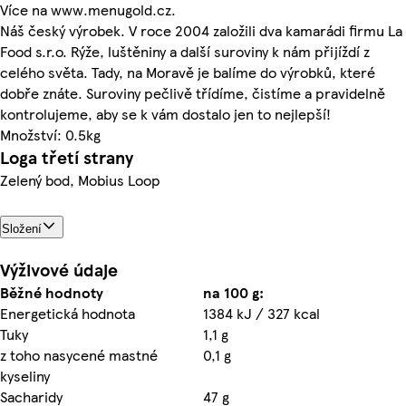
Více na www.menugold.cz.
Náš český výrobek. V roce 2004 založili dva kamarádi firmu La
Food s.r.o. Rýže, luštěniny a další suroviny k nám přijíždí z
celého světa. Tady, na Moravě je balíme do výrobků, které
dobře znáte. Suroviny pečlivě třídíme, čistíme a pravidelně
kontrolujeme, aby se k vám dostalo jen to nejlepší!
Množství: 0.5kg
Loga třetí strany
Zelený bod, Mobius Loop
Složení
Výživové údaje
Běžné hodnoty
na 100 g:
Energetická hodnota
1384 kJ / 327 kcal
Tuky
1,1 g
z toho nasycené mastné
0,1 g
kyseliny
Sacharidy
47 g