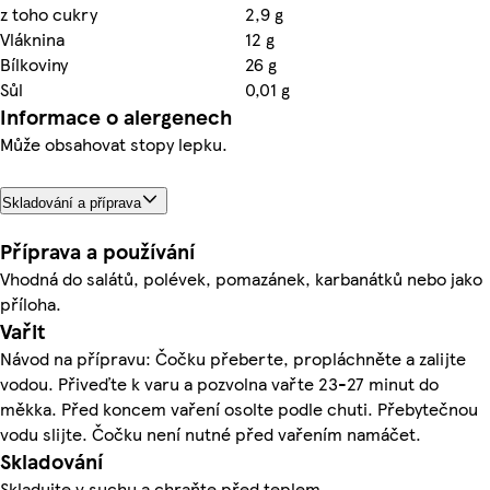
z toho cukry
2,9 g
Vláknina
12 g
Bílkoviny
26 g
Sůl
0,01 g
Informace o alergenech
Může obsahovat stopy lepku.
Skladování a příprava
Příprava a používání
Vhodná do salátů, polévek, pomazánek, karbanátků nebo jako
příloha.
Vařit
Návod na přípravu: Čočku přeberte, propláchněte a zalijte
vodou. Přiveďte k varu a pozvolna vařte 23-27 minut do
měkka. Před koncem vaření osolte podle chuti. Přebytečnou
vodu slijte. Čočku není nutné před vařením namáčet.
Skladování
Skladujte v suchu a chraňte před teplem.