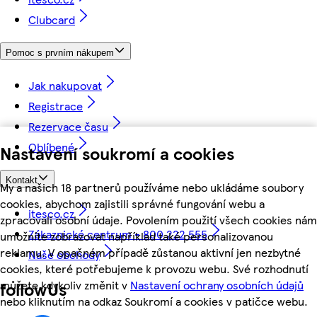
Clubcard
Pomoc s prvním nákupem
Jak nakupovat
Registrace
Rezervace času
Oblíbené
Nastavení soukromí a cookies
Kontakt
My a našich 18 partnerů používáme nebo ukládáme soubory
cookies, abychom zajistili správné fungování webu a
itesco.cz
zpracovali osobní údaje. Povolením použití všech cookies nám
Zákaznické centrum - 800 222 555
umožníte zobrazovat například také personalizovanou
reklamu. V opačném případě zůstanou aktivní jen nezbytné
Naše obchody
cookies, které potřebujeme k provozu webu. Své rozhodnutí
můžete kdykoliv změnit v
Nastavení ochrany osobních údajů
followUs
nebo kliknutím na odkaz Soukromí a cookies v patičce webu.