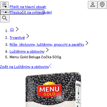
Přejít na hlavní obsah
Přeskočit na vyhledávání
Trvanlivé
Rýže, těstoviny, luštěniny, gnocchi a zavářky
Luštěniny a obiloviny
Menu Gold Beluga čočka 500g
Zpět na Luštěniny a obiloviny