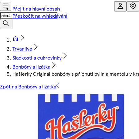
Přejít na hlavní obsah
Přeskočit na vyhledávání
Trvanlivé
Sladkosti a cukrovinky
Bonbóny a lízátka
Hašlerky Originál bonbóny s příchutí bylin a mentolu v k
Zpět na Bonbóny a lízátka