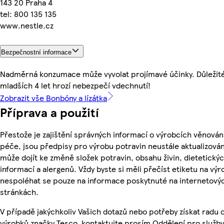
143 20 Praha 4
tel: 800 135 135
www.nestle.cz
Bezpečnostní informace
Nadměrná konzumace může vyvolat projímavé účinky. Důležité
mladších 4 let hrozí nebezpečí vdechnutí!
Zobrazit vše Bonbóny a lízátka
Příprava a použití
Přestože je zajištění správných informací o výrobcích věnován
péče, jsou předpisy pro výrobu potravin neustále aktualizován
může dojít ke změně složek potravin, obsahu živin, dietetický
informací a alergenů. Vždy byste si měli přečíst etiketu na výr
nespoléhat se pouze na informace poskytnuté na internetový
stránkách.
V případě jakýchkoliv Vašich dotazů nebo potřeby získat radu 
výrobků značky Tesco, kontaktujte prosím Oddělení pro služby