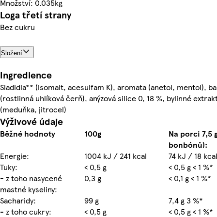
Množství: 0.035kg
Loga třetí strany
Bez cukru
Složení
Ingredience
Sladidla** (isomalt, acesulfam K), aromata (anetol, mentol), ba
(rostlinná uhlíková čerň), anýzová silice 0, 18 %, bylinné extrak
(meduňka, jitrocel)
Výživové údaje
Běžné hodnoty
100g
Na porci 7,5 g
bonbónů):
Energie:
1004 kJ / 241 kcal
74 kJ / 18 kca
Tuky:
< 0,5 g
< 0,5 g < 1 %*
- z toho nasycené
0,3 g
< 0,1 g < 1 %*
mastné kyseliny:
Sacharidy:
99 g
7,4 g 3 %*
- z toho cukry:
< 0,5 g
< 0,5 g < 1 %*