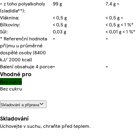
- z toho polyalkoholy
99 g
7,4 g -
(sladidla**):
Vláknina:
< 0,5 g
< 0,5 g -
Bílkoviny:
< 0,5 g
< 0,5 g < 1 %*
Sůl:
0,03 g
< 0,01 g < 1 %*
* Referenční hodnota
-
-
příjmu u průměrné
dospělé osoby (8400
kJ/ 2000 kcal)
Balení obsahuje 4 porce
-
-
Vhodné pro
Bez cukru
Bez cukru
Skladování a příprava
Skladování
Uchovejte v suchu, chraňte před teplem.