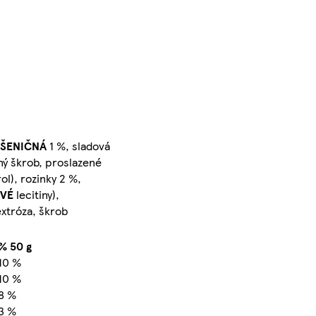
PŠENIČNÁ
1 %, sladová
ný škrob, proslazené
ol), rozinky 2 %,
OVÉ
lecitiny),
extróza, škrob
% 50 g
10 %
10 %
8 %
3 %