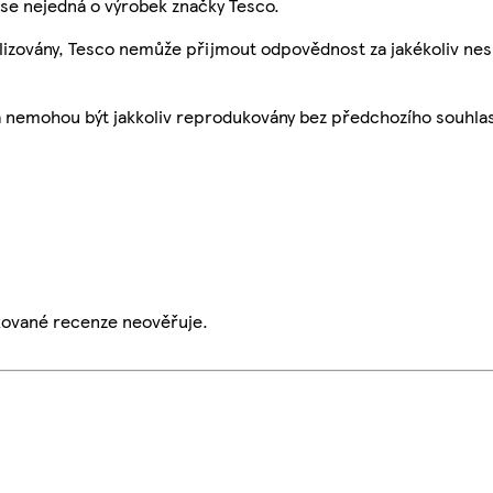
se nejedná o výrobek značky Tesco.
ualizovány, Tesco nemůže přijmout odpovědnost za jakékoliv ne
a nemohou být jakkoliv reprodukovány bez předchozího souhla
ikované recenze neověřuje.