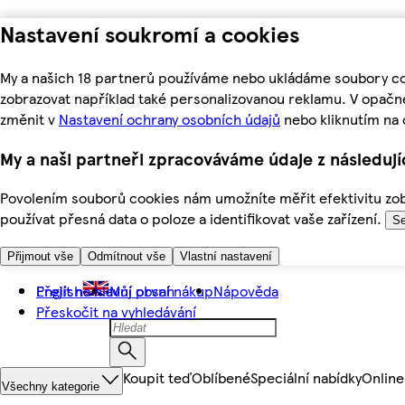
Nastavení soukromí a cookies
My a našich 18 partnerů používáme nebo ukládáme soubory coo
zobrazovat například také personalizovanou reklamu. V opačn
změnit v
Nastavení ochrany osobních údajů
nebo kliknutím na 
My a naši partneři zpracováváme údaje z následuj
Povolením souborů cookies nám umožníte měřit efektivitu zobr
používat přesná data o poloze a identifikovat vaše zařízení.
Se
Přijmout vše
Odmítnout vše
Vlastní nastavení
Přejít na hlavní obsah
English
Můj první nákup
Nápověda
Přeskočit na vyhledávání
Koupit teď
Oblíbené
Speciální nabídky
Online
Všechny kategorie