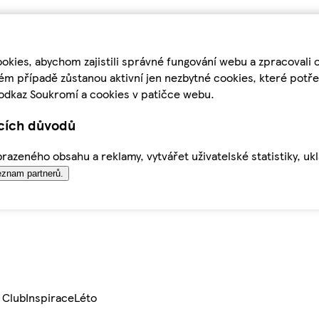
kies, abychom zajistili správné fungování webu a zpracovali 
ém případě zůstanou aktivní jen nezbytné cookies, které pot
odkaz Soukromí a cookies v patičce webu.
ících důvodů
azeného obsahu a reklamy, vytvářet uživatelské statistiky, uk
znam partnerů.
 Club
Inspirace
Léto