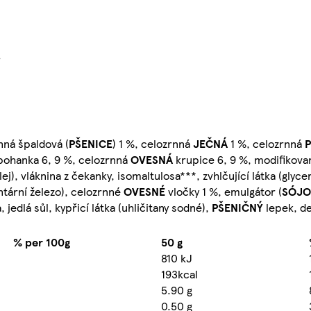
}
nná špaldová (
PŠENICE
) 1 %, celozrnná
JEČNÁ
1 %, celozrnná
 pohanka 6, 9 %, celozrnná
OVESNÁ
krupice 6, 9 %, modifikova
j), vláknina z čekanky, isomaltulosa***, zvhlčující látka (glycer
ntární železo), celozrnné
OVESNÉ
vločky 1 %, emulgátor (
SÓJ
edlá sůl, kypřicí látka (uhličitany sodné),
PŠENIČNÝ
lepek, d
% per 100g
50 g
810 kJ
193kcal
5.90 g
0.50 g