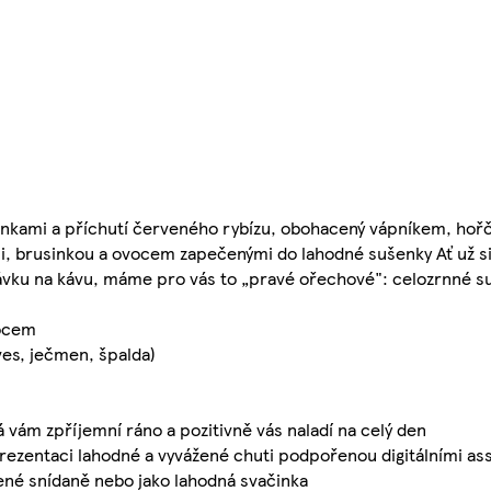
ozinkami a příchutí červeného rybízu, obohacený vápníkem, hoř
, brusinkou a ovocem zapečenými do lahodné sušenky Ať už s
stávku na kávu, máme pro vás to „pravé ořechové": celozrnné 
vocem
ves, ječmen, špalda)
ám zpříjemní ráno a pozitivně vás naladí na celý den
zentaci lahodné a vyvážené chuti podpořenou digitálními as
né snídaně nebo jako lahodná svačinka