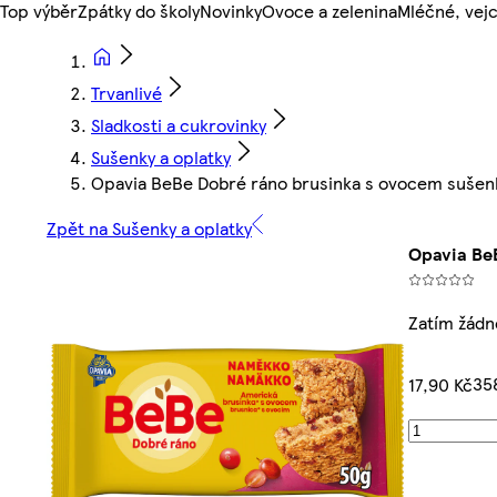
Top výběr
Zpátky do školy
Novinky
Ovoce a zelenina
Mléčné, vejc
Trvanlivé
Sladkosti a cukrovinky
Sušenky a oplatky
Opavia BeBe Dobré ráno brusinka s ovocem sušenky
Zpět na Sušenky a oplatky
Opavia BeB
Zatím žádn
35
17,90 Kč