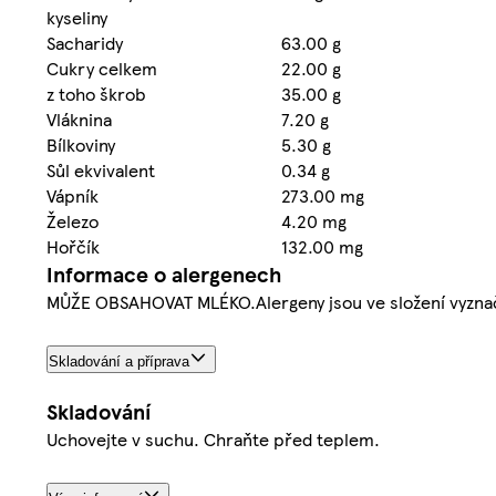
kyseliny
Sacharidy
63.00 g
Cukry celkem
22.00 g
z toho škrob
35.00 g
Vláknina
7.20 g
Bílkoviny
5.30 g
Sůl ekvivalent
0.34 g
Vápník
273.00 mg
Železo
4.20 mg
Hořčík
132.00 mg
Informace o alergenech
MŮŽE OBSAHOVAT MLÉKO.Alergeny jsou ve složení vyzna
Skladování a příprava
Skladování
Uchovejte v suchu. Chraňte před teplem.