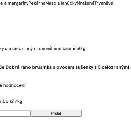
e a margaríny
Pekárna
Maso a lahůdky
Mražené
Trvanlivé
 s 5 celozrnnými cereáliemi balení 50 g
e Dobré ráno brusinka s ovocem sušenky s 5 celozrnnými c
é hodnocení
8,00 Kč/kg
Přidat