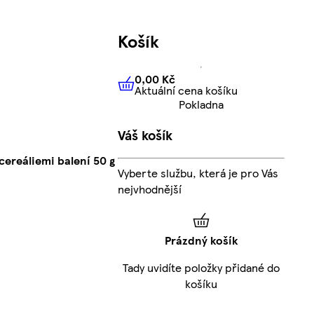
Košík
0,00 Kč
Aktuální cena košíku
0,00 Kč
Aktuální cena košíku
Pokladna
Váš košík
ereáliemi balení 50 g
Vyberte službu, která je pro Vás
nejvhodnější
Prázdný košík
Tady uvidíte položky přidané do
košíku