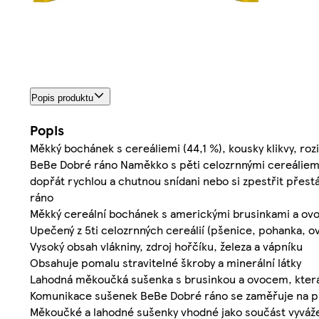
Popis produktu
Popis
Měkký bochánek s cereáliemi (44,1 %), kousky klikvy, r
BeBe Dobré ráno Naměkko s pěti celozrnnými cereáliemi
dopřát rychlou a chutnou snídani nebo si zpestřit pře
ráno
Měkký cereální bochánek s americkými brusinkami a o
Upečený z 5ti celozrnných cereálií (pšenice, pohanka, o
Vysoký obsah vlákniny, zdroj hořčíku, železa a vápníku
Obsahuje pomalu stravitelné škroby a minerální látky
Lahodná měkoučká sušenka s brusinkou a ovocem, která v
Komunikace sušenek BeBe Dobré ráno se zaměřuje na pre
Měkoučké a lahodné sušenky vhodné jako součást vyváže