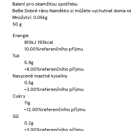
Balení pro okamžitou spotřebu
BeBe Dobré ráno Naměkko si můžete vychutnat doma ne
Množství: 0.05kg
50 g
Energie
810kJ
193kcal
10.00%
referenčního příjmu
Tuk
5.9g
-
8.00%
referenčního příjmu
Nasycené mastné kyseliny
0.5g
-
3.00%
referenčního příjmu
Cukry
11g
-
12.00%
referenčního příjmu
Sůl
0.2g
-
3.00%
referenčního příjmu