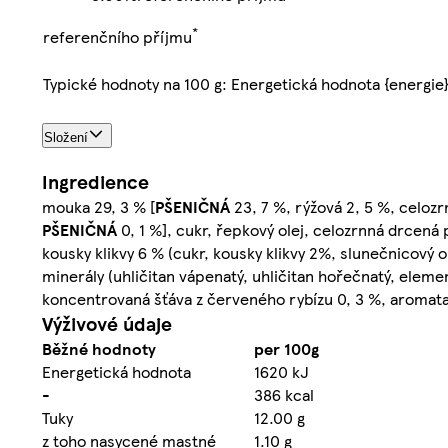
*
referenčního příjmu
Typické hodnoty na 100 g: Energetická hodnota {energie
Složení
Ingredience
mouka 29, 3 % [
PŠENIČNÁ
23, 7 %, rýžová 2, 5 %, celozr
PŠENIČNÁ
0, 1 %], cukr, řepkový olej, celozrnná drcená
kousky klikvy 6 % (cukr, kousky klikvy 2%, slunečnicový ole
minerály (uhličitan vápenatý, uhličitan hořečnatý, eleme
koncentrovaná šťáva z červeného rybízu 0, 3 %, aromata, j
Výživové údaje
Běžné hodnoty
per 100g
Energetická hodnota
1620 kJ
-
386 kcal
Tuky
12.00 g
z toho nasycené mastné
1.10 g