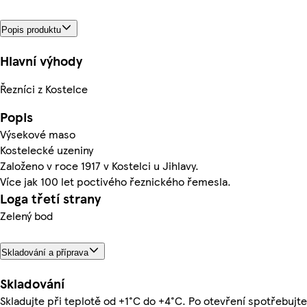
Popis produktu
Hlavní výhody
Řezníci z Kostelce
Popis
Výsekové maso
Kostelecké uzeniny
Založeno v roce 1917 v Kostelci u Jihlavy.
Více jak 100 let poctivého řeznického řemesla.
Loga třetí strany
Zelený bod
Skladování a příprava
Skladování
Skladujte při teplotě od +1°C do +4°C. Po otevření spotřebujte