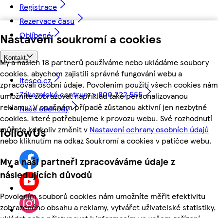
Registrace
Rezervace času
Oblíbené
Nastavení soukromí a cookies
Kontakt
My a našich 18 partnerů používáme nebo ukládáme soubory
cookies, abychom zajistili správné fungování webu a
itesco.cz
zpracovali osobní údaje. Povolením použití všech cookies nám
Zákaznické centrum - 800 222 555
umožníte zobrazovat například také personalizovanou
reklamu. V opačném případě zůstanou aktivní jen nezbytné
Naše obchody
cookies, které potřebujeme k provozu webu. Své rozhodnutí
můžete kdykoliv změnit v
Nastavení ochrany osobních údajů
followUs
nebo kliknutím na odkaz Soukromí a cookies v patičce webu.
My a naši partneři zpracováváme údaje z
následujících důvodů
Povolením souborů cookies nám umožníte měřit efektivitu
zobrazeného obsahu a reklamy, vytvářet uživatelské statistiky,