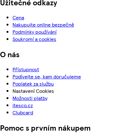
Užitečné odkazy
Cena
Nakupujte online bezpečně
Podmínky používání
Soukromí a cookies
O nás
Přístupnost
Podívejte se, kam doručujeme
Poplatek za službu
Nastavení Cookies
Možnosti platby
itesco.cz
Clubcard
Pomoc s prvním nákupem