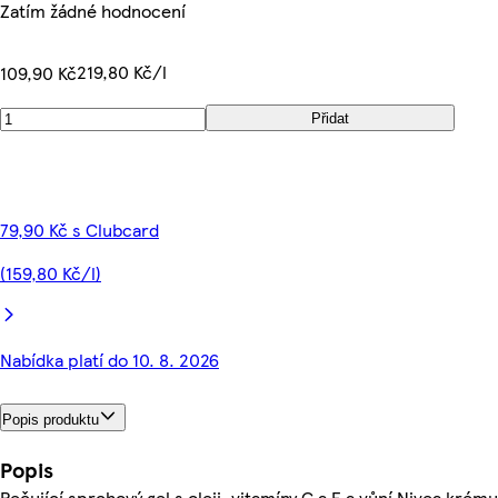
Zatím žádné hodnocení
219,80 Kč/l
109,90 Kč
Přidat
79,90 Kč s Clubcard
(159,80 Kč/l)
Nabídka platí do 10. 8. 2026
Popis produktu
Popis
Pečující sprchový gel s oleji, vitamíny C a E a vůní Nivea krému