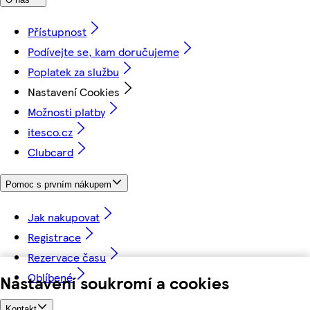
Přístupnost
Podívejte se, kam doručujeme
Poplatek za službu
Nastavení Cookies
Možnosti platby
itesco.cz
Clubcard
Pomoc s prvním nákupem
Jak nakupovat
Registrace
Rezervace času
Oblíbené
Nastavení soukromí a cookies
Kontakt