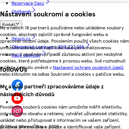
Rezervace času
Oblíbené
Nastavení soukromí a cookies
Kontakt
My a našich 18 partnerů používáme nebo ukládáme soubory
cookies, abychom zajistili správné fungování webu a
itesco.cz
zpracovali osobní údaje. Povolením použití všech cookies nám
Zákaznické centrum - 800 222 555
umožníte zobrazovat například také personalizovanou
reklamu. V opačném případě zůstanou aktivní jen nezbytné
Naše obchody
cookies, které potřebujeme k provozu webu. Své rozhodnutí
můžete kdykoliv změnit v
Nastavení ochrany osobních údajů
followUs
nebo kliknutím na odkaz Soukromí a cookies v patičce webu.
My a naši partneři zpracováváme údaje z
následujících důvodů
Povolením souborů cookies nám umožníte měřit efektivitu
zobrazeného obsahu a reklamy, vytvářet uživatelské statistiky,
ukládat nebo přistupovat k informacím ve vašem zařízení,
©
Tesco Stores ČR a.s. 2026
používat přesná data o poloze a identifikovat vaše zařízení.