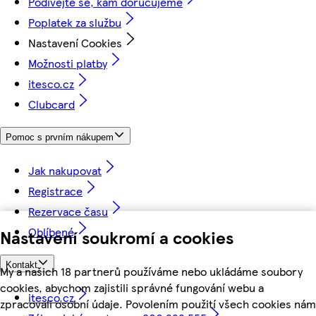
Podívejte se, kam doručujeme
Poplatek za službu
Nastavení Cookies
Možnosti platby
itesco.cz
Clubcard
Pomoc s prvním nákupem
Jak nakupovat
Registrace
Rezervace času
Oblíbené
Nastavení soukromí a cookies
Kontakt
My a našich 18 partnerů používáme nebo ukládáme soubory
cookies, abychom zajistili správné fungování webu a
itesco.cz
zpracovali osobní údaje. Povolením použití všech cookies nám