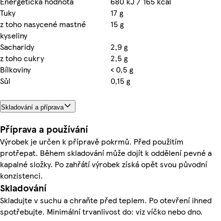
Energetická hodnota
680 kJ / 165 kcal
Tuky
17 g
z toho nasycené mastné
15 g
kyseliny
Sacharidy
2,9 g
z toho cukry
2,5 g
Bílkoviny
< 0,5 g
Sůl
0,15 g
Skladování a příprava
Příprava a používání
Výrobek je určen k přípravě pokrmů. Před použitím
protřepat. Během skladování může dojít k oddělení pevné a
kapalné složky. Po zahřátí výrobek získá opět svou původní
konzistenci.
Skladování
Skladujte v suchu a chraňte před teplem. Po otevření ihned
spotřebujte. Minimální trvanlivost do: viz víčko nebo dno.