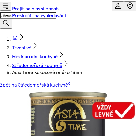
Přejít na hlavní obsah
Přeskočit na vyhledávání
Trvanlivé
Mezinárodní kuchyně
Středomořská kuchyně
Asia Time Kokosové mléko 165ml
Zpět na Středomořská kuchyně