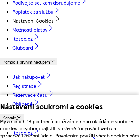
Podívejte se, kam doručujeme
Poplatek za službu
Nastavení Cookies
Možnosti platby
itesco.cz
Clubcard
Pomoc s prvním nákupem
Jak nakupovat
Registrace
Rezervace času
Oblíbené
Nastavení soukromí a cookies
Kontakt
My a našich 18 partnerů používáme nebo ukládáme soubory
cookies, abychom zajistili správné fungování webu a
itesco.cz
zpracovali osobní údaje. Povolením použití všech cookies nám