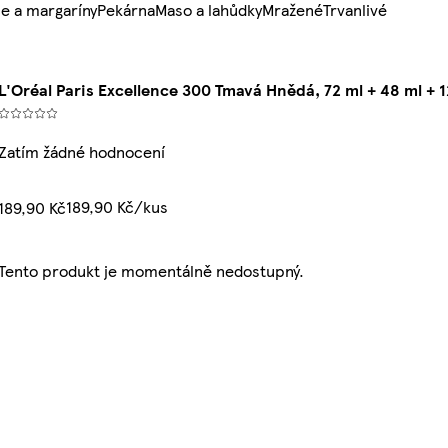
e a margaríny
Pekárna
Maso a lahůdky
Mražené
Trvanlivé
L'Oréal Paris Excellence 300 Tmavá Hnědá, 72 ml + 48 ml + 1
Zatím žádné hodnocení
189,90 Kč/kus
189,90 Kč
Tento produkt je momentálně nedostupný.