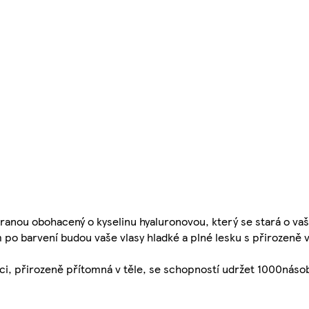
chranou obohacený o kyselinu hyaluronovou, který se stará o vaš
o barvení budou vaše vlasy hladké a plné lesku s přirozeně v
ataci, přirozeně přítomná v těle, se schopností udržet 1000nás