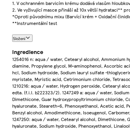
1. V ochranném barvicím krému dodává vlasům hloubkovou
2. Ve vyživující masce přináší až 10x větší hydrataci** p
*Oproti původnímu mixu (Barvící krém + Oxidační činidlo)
**Instrumentální test
Složení
Ingredience
1254016 n: aqua / water, Cetearyl alcohol, Ammonium hy
diamine, Propylene glycol, M-aminophenol, Ascorbic aci
hcl, Sodium hydroxide, Sodium lauryl sulfate •thioglyce
myristate, Myristic acid, Cetrimonium chloride, Tetraso
1210216: aqua / water, Hydrogen peroxide, Cetearyl alcoh
edta. (f.i.l. b222323/2). 1247249 a: aqua / water, Sodiu
Dimethicone, Guar hydroxypropyltrimonium chloride, C
hyaluronate, Steareth-6, Phenoxyethanol, Acetic acid, Pe
Benzyl alcohol, Amodimethicone, Isoeugenol, Carbomer, Ci
1247250: aqua / water, Cetearyl alcohol, Dimethicone, G
hyaluronate, Sodium hydroxide, Phenoxyethanol, Linaloo