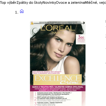
Top výběr
Zpátky do školy
Novinky
Ovoce a zelenina
Mléčné, vejc