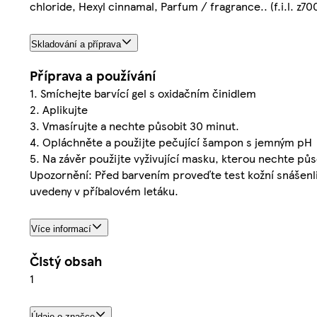
chloride, Hexyl cinnamal, Parfum / fragrance.. (f.i.l. z7
Skladování a příprava
Příprava a používání
1. Smíchejte barvící gel s oxidačním činidlem
2. Aplikujte
3. Vmasírujte a nechte působit 30 minut.
4. Opláchněte a použijte pečující šampon s jemným pH
5. Na závěr použijte vyživující masku, kterou nechte pů
Upozornění: Před barvením proveďte test kožní snášenliv
uvedeny v příbalovém letáku.
Více informací
Čistý obsah
1
Údaje o značce