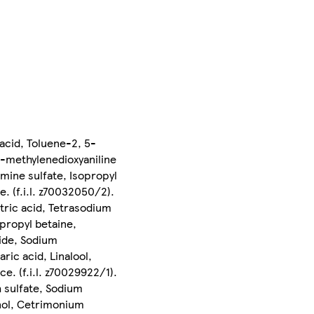
acid, Toluene-2, 5-
4-methylenedioxyaniline
mine sulfate, Isopropyl
. (f.i.l. z70032050/2).
tric acid, Tetrasodium
opropyl betaine,
ide, Sodium
ric acid, Linalool,
e. (f.i.l. z70029922/1).
h sulfate, Sodium
enol, Cetrimonium