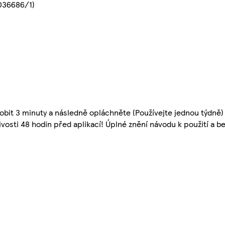
0036686/1)
sobit 3 minuty a následně opláchněte (Používejte jednou týdně)
osti 48 hodin před aplikací! Úplné znění návodu k použití a b