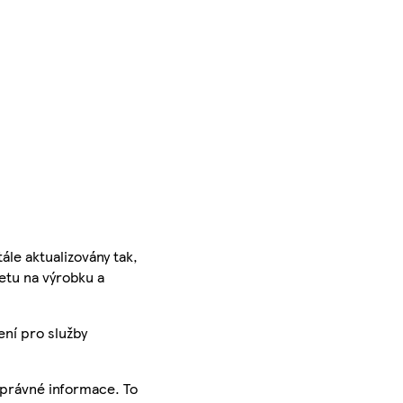
ále aktualizovány tak,
ketu na výrobku a
ení pro služby
správné informace. To