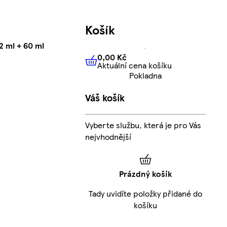
Košík
2 ml + 60 ml
0,00 Kč
Aktuální cena košíku
0,00 Kč
Aktuální cena košíku
Pokladna
Váš košík
Vyberte službu, která je pro Vás
nejvhodnější
Prázdný košík
Tady uvidíte položky přidané do
košíku