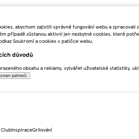
kies, abychom zajistili správné fungování webu a zpracovali 
ém případě zůstanou aktivní jen nezbytné cookies, které pot
odkaz Soukromí a cookies v patičce webu.
ících důvodů
azeného obsahu a reklamy, vytvářet uživatelské statistiky, uk
znam partnerů.
 Club
Inspirace
Grilování