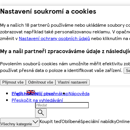
Nastavení soukromí a cookies
My a našich 18 partnerů používáme nebo ukládáme soubory coo
zobrazovat například také personalizovanou reklamu. V opačn
změnit v
Nastavení ochrany osobních údajů
nebo kliknutím na 
My a naši partneři zpracováváme údaje z následuj
Povolením souborů cookies nám umožníte měřit efektivitu zobr
používat přesná data o poloze a identifikovat vaše zařízení.
Se
Přijmout vše
Odmítnout vše
Vlastní nastavení
Přejít na hlavní obsah
English
Můj první nákup
Nápověda
Přeskočit na vyhledávání
Koupit teď
Oblíbené
Speciální nabídky
Online
Všechny kategorie