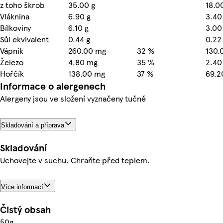
z toho škrob
35.00 g
18.0
Vláknina
6.90 g
3.40
Bílkoviny
6.10 g
3.00
Sůl ekvivalent
0.44 g
0.22
Vápník
260.00 mg
32 %
130.
Železo
4.80 mg
35 %
2.40
Hořčík
138.00 mg
37 %
69.2
Informace o alergenech
Alergeny jsou ve složení vyznačeny tučně
Skladování a příprava
Skladování
Uchovejte v suchu. Chraňte před teplem.
Více informací
Čistý obsah
50g