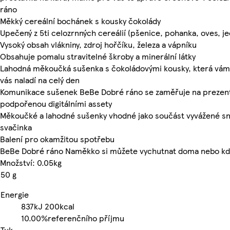
ráno
Měkký cereální bochánek s kousky čokolády
Upečený z 5ti celozrnných cereálií (pšenice, pohanka, oves, j
Vysoký obsah vlákniny, zdroj hořčíku, železa a vápníku
Obsahuje pomalu stravitelné škroby a minerální látky
Lahodná měkoučká sušenka s čokoládovými kousky, která vám 
vás naladí na celý den
Komunikace sušenek BeBe Dobré ráno se zaměřuje na prezenta
podpořenou digitálními assety
Měkoučké a lahodné sušenky vhodné jako součást vyvážené sn
svačinka
Balení pro okamžitou spotřebu
BeBe Dobré ráno Naměkko si můžete vychutnat doma nebo kde
Množství: 0.05kg
50 g
Energie
837kJ
200kcal
10.00%
referenčního příjmu
Tuk