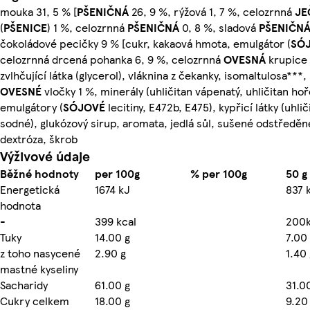
mouka 31, 5 % [
PŠENIČNÁ
26, 9 %, rýžová 1, 7 %, celozrnná
JE
(
PŠENICE
) 1 %, celozrnná
PŠENIČNÁ
0, 8 %, sladová
PŠENIČN
čokoládové pecičky 9 % [cukr, kakaová hmota, emulgátor (
SÓ
celozrnná drcená pohanka 6, 9 %, celozrnná
OVESNÁ
krupice 
zvlhčující látka (glycerol), vláknina z čekanky, isomaltulosa***,
OVESNÉ
vločky 1 %, minerály (uhličitan vápenatý, uhličitan ho
emulgátory (
SÓJOVÉ
lecitiny, E472b, E475), kypřicí látky (uhli
sodné), glukózový sirup, aromata, jedlá sůl, sušené odstředě
dextróza, škrob
Výživové údaje
Běžné hodnoty
per 100g
% per 100g
50 g
Energetická
1674 kJ
837 
hodnota
-
399 kcal
200k
Tuky
14.00 g
7.00
z toho nasycené
2.90 g
1.40 
mastné kyseliny
Sacharidy
61.00 g
31.0
Cukry celkem
18.00 g
9.20