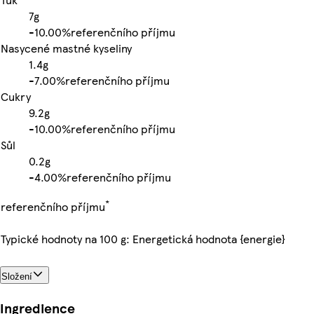
7g
-
10.00%
referenčního příjmu
Nasycené mastné kyseliny
1.4g
-
7.00%
referenčního příjmu
Cukry
9.2g
-
10.00%
referenčního příjmu
Sůl
0.2g
-
4.00%
referenčního příjmu
*
referenčního příjmu
Typické hodnoty na 100 g: Energetická hodnota {energie}
Složení
Ingredience