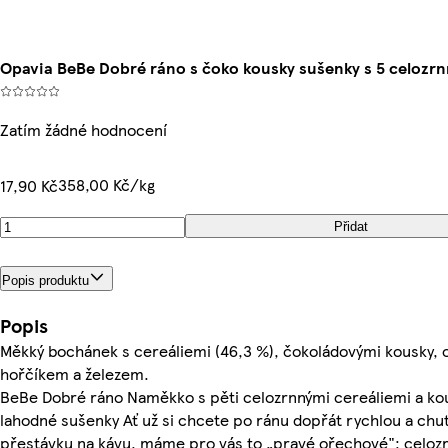
Opavia BeBe Dobré ráno s čoko kousky sušenky s 5 celozrn
Zatím žádné hodnocení
358,00 Kč/kg
17,90 Kč
Přidat
Popis produktu
Popis
Měkký bochánek s cereáliemi (46,3 %), čokoládovými kousky,
hořčíkem a železem.
BeBe Dobré ráno Naměkko s pěti celozrnnými cereáliemi a ko
lahodné sušenky Ať už si chcete po ránu dopřát rychlou a chut
přestávku na kávu, máme pro vás to „pravé ořechové": celo