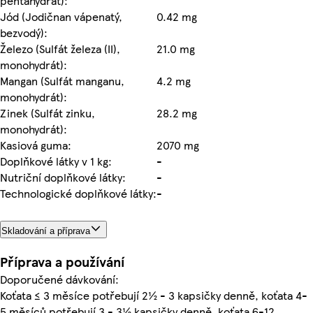
pentahydrát):
Jód (Jodičnan vápenatý,
0.42 mg
bezvodý):
Železo (Sulfát železa (II),
21.0 mg
monohydrát):
Mangan (Sulfát manganu,
4.2 mg
monohydrát):
Zinek (Sulfát zinku,
28.2 mg
monohydrát):
Kasiová guma:
2070 mg
Doplňkové látky v 1 kg:
-
Nutriční doplňkové látky:
-
Technologické doplňkové látky:
-
Skladování a příprava
Příprava a používání
Doporučené dávkování:
Koťata ≤ 3 měsíce potřebují 2½ - 3 kapsičky denně, koťata 4-
5 měsíců potřebují 3 - 3½ kapsičky denně, koťata 6-12