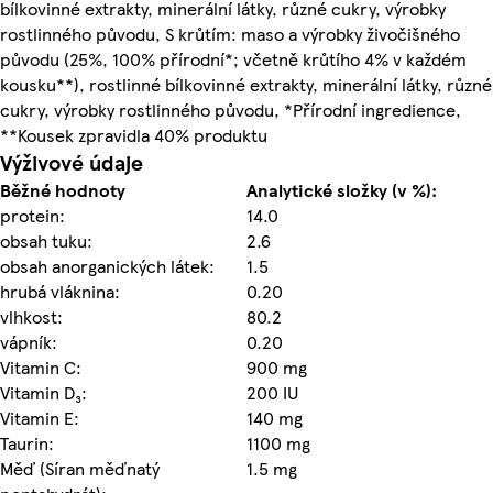
bílkovinné extrakty, minerální látky, různé cukry, výrobky
rostlinného původu, S krůtím: maso a výrobky živočišného
původu (25%, 100% přírodní*; včetně krůtího 4% v každém
kousku**), rostlinné bílkovinné extrakty, minerální látky, různé
cukry, výrobky rostlinného původu, *Přírodní ingredience,
**Kousek zpravidla 40% produktu
Výživové údaje
Běžné hodnoty
Analytické složky (v %):
protein:
14.0
obsah tuku:
2.6
obsah anorganických látek:
1.5
hrubá vláknina:
0.20
vlhkost:
80.2
vápník:
0.20
Vitamin C:
900 mg
Vitamin D₃:
200 IU
Vitamin E:
140 mg
Taurin:
1100 mg
Měď (Síran měďnatý
1.5 mg