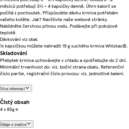
měsíců potřebují 3½ - 4 kapsičky denně. Úhrn kalorií se
počítá z pochoutek. Přizpůsobte dávku krmiva potřebám
vašeho kotěte. Jak? Navštivte naše webové stránky.
Nabídněte čerstvou pitnou vodu. Podávejte při pokojové
teplotě.
Dávkování viz obal.
1x kapsičkou můžete nahradit 19 g suchého krmiva Whiskas®.
Skladování
Přebytek krmiva uchovávejte v chladu a spotřebujte do 2 dní.
Minimální trvanlivost do: viz. boční strana obalu. Referenční
číslo partie, registrační číslo provozu: viz. jednotlivé balení.
Více informací
Čistý obsah
4 x 85g ℮
Údaje o značce