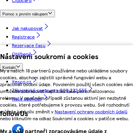
Clubcard
Pomoc s prvním nákupem
Jak nakupovat
Registrace
Rezervace času
Oblíbené
Nastavení soukromí a cookies
Kontakt
My a našich 18 partnerů používáme nebo ukládáme soubory
cookies, abychom zajistili správné fungování webu a
itesco.cz
zpracovali osobní údaje. Povolením použití všech cookies nám
Zákaznické centrum - 800 222 555
umožníte zobrazovat například také personalizovanou
reklamu. V opačném případě zůstanou aktivní jen nezbytné
Naše obchody
cookies, které potřebujeme k provozu webu. Své rozhodnutí
můžete kdykoliv změnit v
Nastavení ochrany osobních údajů
followUs
nebo kliknutím na odkaz Soukromí a cookies v patičce webu.
My a naši partneři zpracováváme údaje z