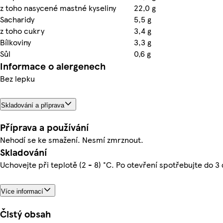
z toho nasycené mastné kyseliny
22,0 g
Sacharidy
5,5 g
z toho cukry
3,4 g
Bílkoviny
3,3 g
Sůl
0,6 g
Informace o alergenech
Bez lepku
Skladování a příprava
Příprava a používání
Nehodí se ke smažení. Nesmí zmrznout.
Skladování
Uchovejte při teplotě (2 - 8) °C. Po otevření spotřebujte do 3
Více informací
Čistý obsah