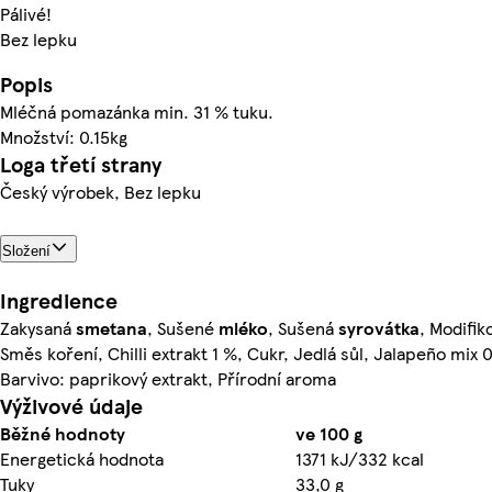
Pálivé!
Bez lepku
Popis
Mléčná pomazánka min. 31 % tuku.
Množství: 0.15kg
Loga třetí strany
Český výrobek, Bez lepku
Složení
Ingredience
Zakysaná
smetana
, Sušené
mléko
, Sušená
syrovátka
, Modifik
Směs koření, Chilli extrakt 1 %, Cukr, Jedlá sůl, Jalapeño mix 0
Barvivo: paprikový extrakt, Přírodní aroma
Výživové údaje
Běžné hodnoty
ve 100 g
Energetická hodnota
1371 kJ/332 kcal
Tuky
33,0 g