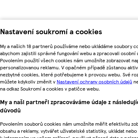
Nastavení soukromí a cookies
My a našich 18 partnerů používáme nebo ukládáme soubory co
abychom zajistili správné fungování webu a zpracovali osobní 
Povolením použití všech cookies nám umožníte zobrazovat nap
personalizovanou reklamu. V opačném případě zůstanou aktiv
nezbytné cookies, které potřebujeme k provozu webu. Své ro
můžete kdykoliv změnit v
Nastavení ochrany osobních údajů
ne
na odkaz Soukromí a cookies v patičce webu.
My a naši partneři zpracováváme údaje z následují
důvodů
Povolením souborů cookies nám umožníte měřit efektivitu z
obsahu a reklamy, vytvářet uživatelské statistiky, ukládat nebo
k informacím ve vašem zařízení, používat přesná data o poloz