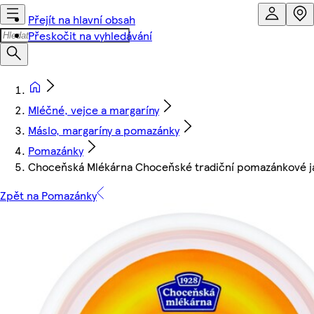
Přejít na hlavní obsah
Přeskočit na vyhledávání
Mléčné, vejce a margaríny
Máslo, margaríny a pomazánky
Pomazánky
Choceňská Mlékárna Choceňské tradiční pomazánkové j
Zpět na Pomazánky