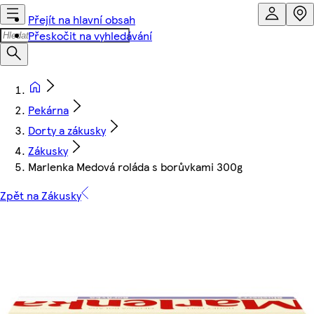
Přejít na hlavní obsah
Přeskočit na vyhledávání
Pekárna
Dorty a zákusky
Zákusky
Marlenka Medová roláda s borůvkami 300g
Zpět na Zákusky