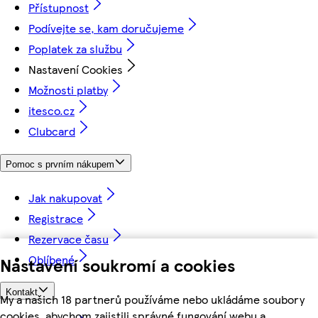
Přístupnost
Podívejte se, kam doručujeme
Poplatek za službu
Nastavení Cookies
Možnosti platby
itesco.cz
Clubcard
Pomoc s prvním nákupem
Jak nakupovat
Registrace
Rezervace času
Oblíbené
Nastavení soukromí a cookies
Kontakt
My a našich 18 partnerů používáme nebo ukládáme soubory
cookies, abychom zajistili správné fungování webu a