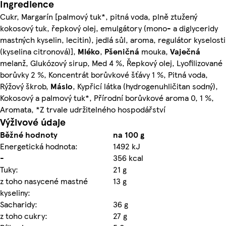
Ingredience
Cukr, Margarín [palmový tuk*, pitná voda, plně ztužený
kokosový tuk, řepkový olej, emulgátory (mono- a diglyceridy
mastných kyselin, lecitin), jedlá sůl, aroma, regulátor kyselosti
(kyselina citronová)],
Mléko
,
Pšeničná
mouka,
Vaječná
melanž, Glukózový sirup, Med 4 %, Řepkový olej, Lyofilizované
borůvky 2 %, Koncentrát borůvkové šťávy 1 %, Pitná voda,
Rýžový škrob,
Máslo
, Kypřicí látka (hydrogenuhličitan sodný),
Kokosový a palmový tuk*, Přírodní borůvkové aroma 0, 1 %,
Aromata, *Z trvale udržitelného hospodářství
Výživové údaje
Běžné hodnoty
na 100 g
Energetická hodnota:
1492 kJ
-
356 kcal
Tuky:
21 g
z toho nasycené mastné
13 g
kyseliny:
Sacharidy:
36 g
z toho cukry:
27 g