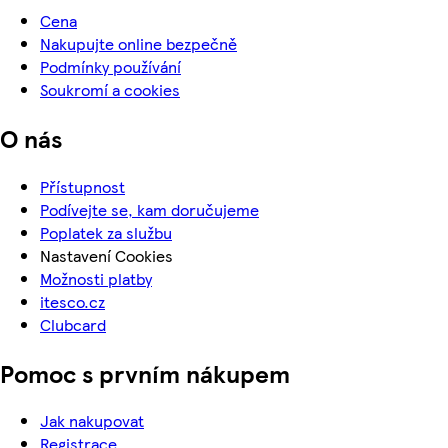
Cena
Nakupujte online bezpečně
Podmínky používání
Soukromí a cookies
O nás
Přístupnost
Podívejte se, kam doručujeme
Poplatek za službu
Nastavení Cookies
Možnosti platby
itesco.cz
Clubcard
Pomoc s prvním nákupem
Jak nakupovat
Registrace