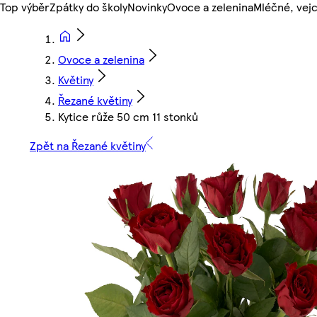
Top výběr
Zpátky do školy
Novinky
Ovoce a zelenina
Mléčné, vejc
Ovoce a zelenina
Květiny
Řezané květiny
Kytice růže 50 cm 11 stonků
Zpět na Řezané květiny