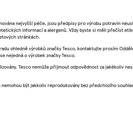
nována nejvyšší péče, jsou předpisy pro výrobu potravin neust
etetických informací a alergenů. Vždy byste si měli přečíst eti
etových stránkách.
 radu ohledně výrobků značky Tesco, kontaktujte prosím Odděl
se nejedná o výrobek značky Tesco.
ualizovány, Tesco nemůže přijmout odpovědnost za jakékoliv ne
a nemohou být jakkoliv reprodukovány bez předchozího souhla