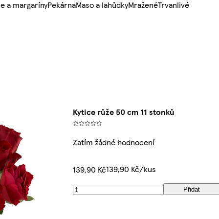
e a margaríny
Pekárna
Maso a lahůdky
Mražené
Trvanlivé
Kytice růže 50 cm 11 stonků
Zatím žádné hodnocení
139,90 Kč/kus
139,90 Kč
Přidat