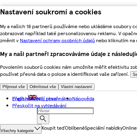
Nastavení soukromí a cookies
My a našich 18 partnerů používáme nebo ukládáme soubory coo
zobrazovat například také personalizovanou reklamu. V opačn
změnit v
Nastavení ochrany osobních údajů
nebo kliknutím na 
My a naši partneři zpracováváme údaje z následuj
Povolením souborů cookies nám umožníte měřit efektivitu zobr
používat přesná data o poloze a identifikovat vaše zařízení.
Se
Přijmout vše
Odmítnout vše
Vlastní nastavení
Přejít na hlavní obsah
English
Můj první nákup
Nápověda
Přeskočit na vyhledávání
Koupit teď
Oblíbené
Speciální nabídky
Online
Všechny kategorie