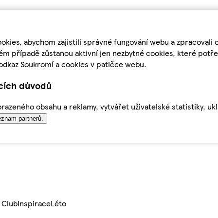
kies, abychom zajistili správné fungování webu a zpracovali 
ém případě zůstanou aktivní jen nezbytné cookies, které pot
odkaz Soukromí a cookies v patičce webu.
ících důvodů
azeného obsahu a reklamy, vytvářet uživatelské statistiky, uk
znam partnerů.
 Club
Inspirace
Léto