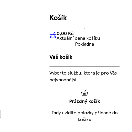
Košík
0,00 Kč
Aktuální cena košíku
0,00 Kč
Aktuální cena košíku
Pokladna
Váš košík
Vyberte službu, která je pro Vás
nejvhodnější
Prázdný košík
Tady uvidíte položky přidané do
košíku