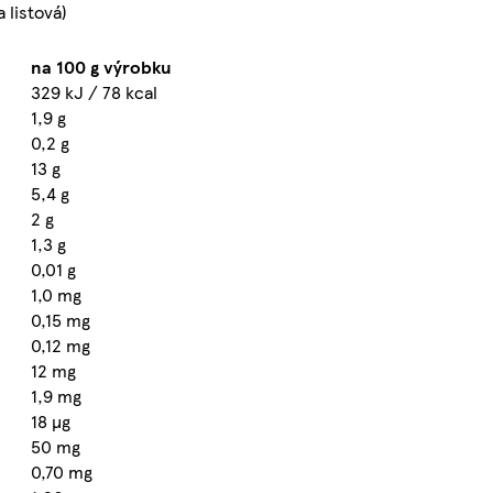
a listová)
na 100 g výrobku
329 kJ / 78 kcal
1,9 g
0,2 g
13 g
5,4 g
2 g
1,3 g
0,01 g
1,0 mg
0,15 mg
0,12 mg
12 mg
1,9 mg
18 µg
50 mg
0,70 mg