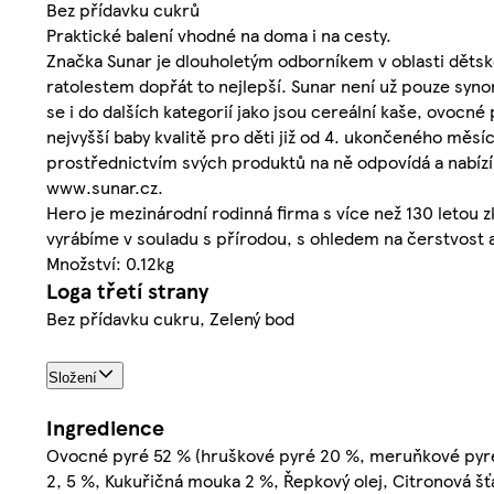
Bez přídavku cukrů
Praktické balení vhodné na doma i na cesty.
Značka Sunar je dlouholetým odborníkem v oblasti dětské
ratolestem dopřát to nejlepší. Sunar není už pouze syno
se i do dalších kategorií jako jsou cereální kaše, ovocn
nejvyšší baby kvalitě pro děti již od 4. ukončeného měsí
prostřednictvím svých produktů na ně odpovídá a nabízí 
www.sunar.cz.
Hero je mezinárodní rodinná firma s více než 130 letou
vyrábíme v souladu s přírodou, s ohledem na čerstvost a
Množství: 0.12kg
Loga třetí strany
Bez přídavku cukru, Zelený bod
Složení
Ingredience
Ovocné pyré 52 % (hruškové pyré 20 %, meruňkové pyré
2, 5 %, Kukuřičná mouka 2 %, Řepkový olej, Citronová šťáv