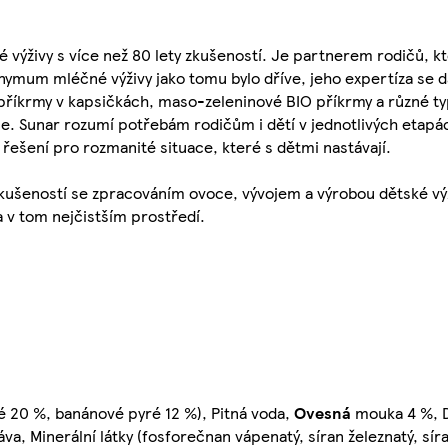
 výživy s více než 80 lety zkušeností. Je partnerem rodičů, kt
nymum mléčné výživy jako tomu bylo dříve, jeho expertíza se dá
é příkrmy v kapsičkách, maso-zeleninové BIO příkrmy a různé ty
ce. Sunar rozumí potřebám rodičům i dětí v jednotlivých etapác
řešení pro rozmanité situace, které s dětmi nastávají.
 zkušeností se zpracováním ovoce, vývojem a výrobou dětské vý
 v tom nejčistším prostředí.
 20 %, banánové pyré 12 %), Pitná voda,
Ovesná
mouka 4 %, 
a, Minerální látky (fosforečnan vápenatý, síran železnatý, síra