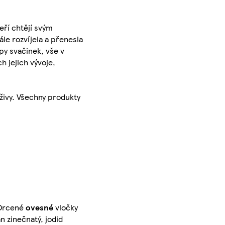
eří chtějí svým
le rozvíjela a přenesla
py svačinek, vše v
h jejich vývoje,
živy. Všechny produkty
Drcené
ovesné
vločky
n zinečnatý, jodid