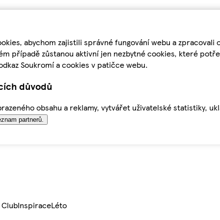
kies, abychom zajistili správné fungování webu a zpracovali 
ém případě zůstanou aktivní jen nezbytné cookies, které pot
odkaz Soukromí a cookies v patičce webu.
ících důvodů
azeného obsahu a reklamy, vytvářet uživatelské statistiky, uk
znam partnerů.
 Club
Inspirace
Léto