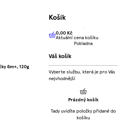
Košík
0,00 Kč
Aktuální cena košíku
0,00 Kč
Aktuální cena košíku
Pokladna
Váš košík
čky 6m+, 120g
Vyberte službu, která je pro Vás
nejvhodnější
Prázdný košík
Tady uvidíte položky přidané do
košíku