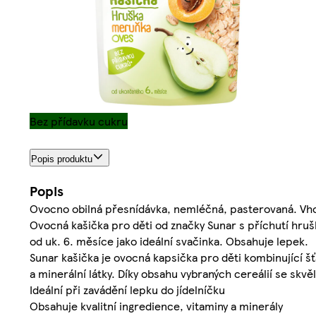
Bez přídavku cukru
Popis produktu
Popis
Ovocno obilná přesnídávka, nemléčná, pasterovaná. Vh
Ovocná kašička pro děti od značky Sunar s příchutí hru
od uk. 6. měsíce jako ideální svačinka. Obsahuje lepek.
Sunar kašička je ovocná kapsička pro děti kombinující š
a minerální látky. Díky obsahu vybraných cereálií se skv
Ideální při zavádění lepku do jídelníčku
Obsahuje kvalitní ingredience, vitaminy a minerály