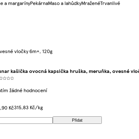
e a margaríny
Pekárna
Maso a lahůdky
Mražené
Trvanlivé
ovesné vločky 6m+, 120g
unar kašička ovocná kapsička hruška, meruňka, ovesné vlo
atím žádné hodnocení
315,83 Kč/kg
,90 Kč
Přidat