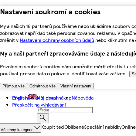
Nastavení soukromí a cookies
My a našich 18 partnerů používáme nebo ukládáme soubory coo
zobrazovat například také personalizovanou reklamu. V opačn
změnit v
Nastavení ochrany osobních údajů
nebo kliknutím na 
My a naši partneři zpracováváme údaje z následuj
Povolením souborů cookies nám umožníte měřit efektivitu zobr
používat přesná data o poloze a identifikovat vaše zařízení.
Se
Přijmout vše
Odmítnout vše
Vlastní nastavení
Přejít na hlavní obsah
English
Můj první nákup
Nápověda
Přeskočit na vyhledávání
Koupit teď
Oblíbené
Speciální nabídky
Online
Všechny kategorie