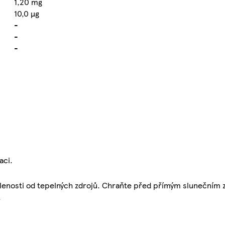
1,20 mg
10,0 µg
-
-
-
aci.
dálenosti od tepelných zdrojů. Chraňte před přímým slunečním
.