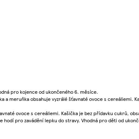
odná pro kojence od ukončeného 6. měsíce.
ška a meruňka obsahuje vyzrálé šťavnaté ovoce s cereáliemi. K
ťavnaté ovoce s cereáliemi. Kašička je bez přídavku cukrů, obs
ěle hodí pro zavádění lepku do stravy. Vhodná pro děti od uko