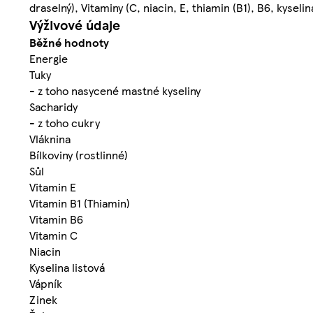
draselný), Vitaminy (C, niacin, E, thiamin (B1), B6, kyselin
Výživové údaje
Běžné hodnoty
Energie
Tuky
- z toho nasycené mastné kyseliny
Sacharidy
- z toho cukry
Vláknina
Bílkoviny (rostlinné)
Sůl
Vitamin E
Vitamin B1 (Thiamin)
Vitamin B6
Vitamin C
Niacin
Kyselina listová
Vápník
Zinek