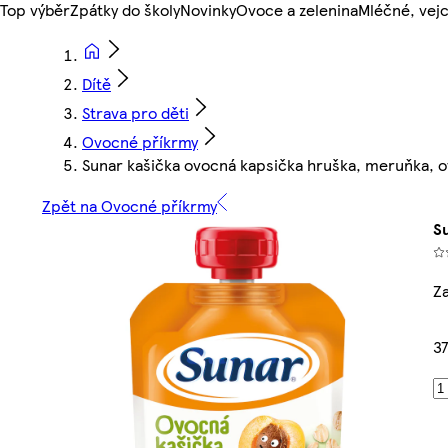
Top výběr
Zpátky do školy
Novinky
Ovoce a zelenina
Mléčné, vejc
Dítě
Strava pro děti
Ovocné příkrmy
Sunar kašička ovocná kapsička hruška, meruňka, 
Zpět na Ovocné příkrmy
S
Z
37