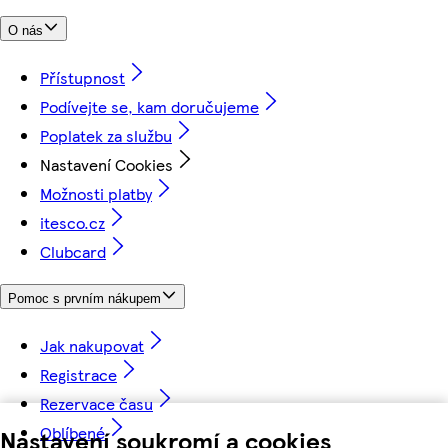
O nás
Přístupnost
Podívejte se, kam doručujeme
Poplatek za službu
Nastavení Cookies
Možnosti platby
itesco.cz
Clubcard
Pomoc s prvním nákupem
Jak nakupovat
Registrace
Rezervace času
Oblíbené
Nastavení soukromí a cookies