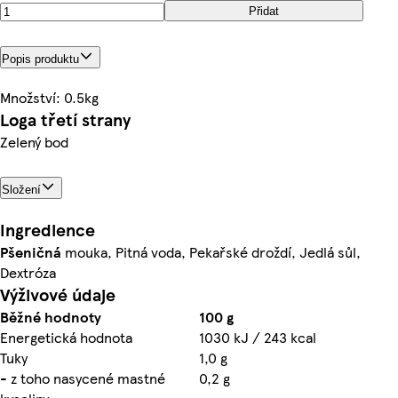
Přidat
Popis produktu
Množství: 0.5kg
Loga třetí strany
Zelený bod
Složení
Ingredience
Pšeničná
mouka, Pitná voda, Pekařské droždí, Jedlá sůl,
Dextróza
Výživové údaje
Běžné hodnoty
100 g
Energetická hodnota
1030 kJ / 243 kcal
Tuky
1,0 g
- z toho nasycené mastné
0,2 g