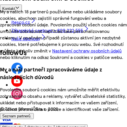
Kontakt
My a našich 18 partnerů používáme nebo ukládáme soubory
cookies, abychom zajistili správné fungování webu a
itesco.cz
zpracovali osobní údaje. Povolením použití všech cookies nám
Zákaznické centrum - 800 222 555
umožníte zobrazovat například také personalizovanou
reklamu. V opačném případě zůstanou aktivní jen nezbytné
Naše obchody
cookies, které potřebujeme k provozu webu. Své rozhodnutí
můžete kdykoliv změnit v
Nastavení ochrany osobních údajů
followUs
nebo kliknutím na odkaz Soukromí a cookies v patičce webu.
My a naši partneři zpracováváme údaje z
následujících důvodů
Povolením souborů cookies nám umožníte měřit efektivitu
zobrazeného obsahu a reklamy, vytvářet uživatelské statistiky,
ukládat nebo přistupovat k informacím ve vašem zařízení,
©
Tesco Stores ČR a.s. 2026
používat přesná data o poloze a identifikovat vaše zařízení.
Seznam partnerů.