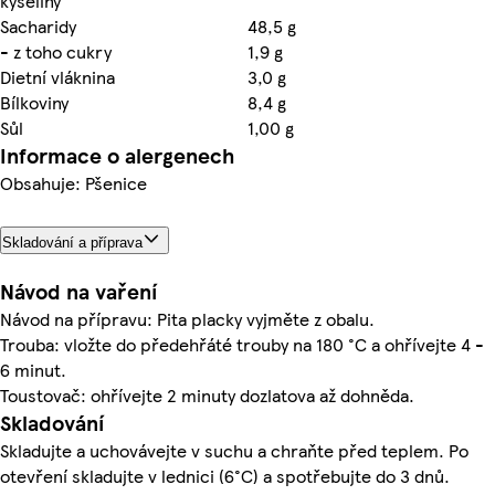
kyseliny
Sacharidy
48,5 g
- z toho cukry
1,9 g
Dietní vláknina
3,0 g
Bílkoviny
8,4 g
Sůl
1,00 g
Informace o alergenech
Obsahuje: Pšenice
Skladování a příprava
Návod na vaření
Návod na přípravu: Pita placky vyjměte z obalu.
Trouba: vložte do předehřáté trouby na 180 °C a ohřívejte 4 -
6 minut.
Toustovač: ohřívejte 2 minuty dozlatova až dohněda.
Skladování
Skladujte a uchovávejte v suchu a chraňte před teplem. Po
otevření skladujte v lednici (6°C) a spotřebujte do 3 dnů.