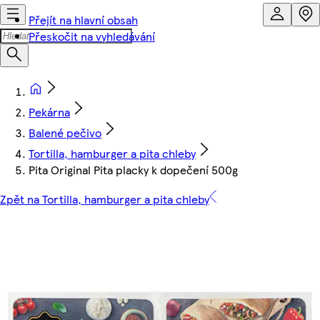
Přejít na hlavní obsah
Přeskočit na vyhledávání
Pekárna
Balené pečivo
Tortilla, hamburger a pita chleby
Pita Original Pita placky k dopečení 500g
Zpět na Tortilla, hamburger a pita chleby