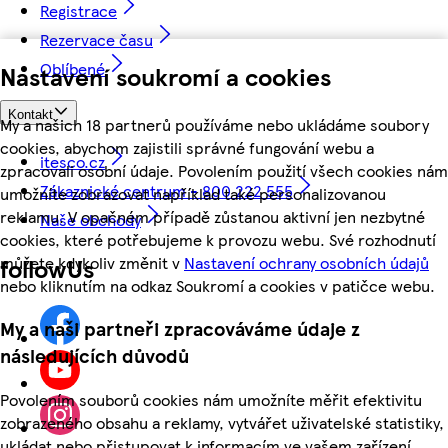
Registrace
Rezervace času
Oblíbené
Nastavení soukromí a cookies
Kontakt
My a našich 18 partnerů používáme nebo ukládáme soubory
cookies, abychom zajistili správné fungování webu a
itesco.cz
zpracovali osobní údaje. Povolením použití všech cookies nám
Zákaznické centrum - 800 222 555
umožníte zobrazovat například také personalizovanou
reklamu. V opačném případě zůstanou aktivní jen nezbytné
Naše obchody
cookies, které potřebujeme k provozu webu. Své rozhodnutí
můžete kdykoliv změnit v
Nastavení ochrany osobních údajů
followUs
nebo kliknutím na odkaz Soukromí a cookies v patičce webu.
My a naši partneři zpracováváme údaje z
následujících důvodů
Povolením souborů cookies nám umožníte měřit efektivitu
zobrazeného obsahu a reklamy, vytvářet uživatelské statistiky,
ukládat nebo přistupovat k informacím ve vašem zařízení,