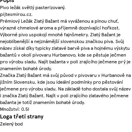
Pivo ležák světlý pasterizovaný.
pijtesmirou.cz.
Prémiový Ležák Zlatý Bažant má vyváženou a plnou chuť,
výrazné chmelové aroma a příjemně doznívající hořkost.
Výborné pivo uspokojí mnohé fajnšmekry. Zlatý Bažant je
nejoblíbenější a nejznámější slovenskou značkou piva. Svůj
název získal díky typicky zlatavé barvě piva a hojnému výskytu
bažantů v okolí pivovaru Hurbanovo, kde se pěstuje ječmen
pro výrobu sladu. Najít bažanta v poli zrajícího ječmene prý je
znamením bohaté úrody.
Značka Zlatý Bažant má svůj původ v pivovaru v Hurbanově na
jižním Slovensku, kde jsou ideální podmínky pro pěstování
ječmene pro výrobu sladu. Na základě toho dostala svůj název
i značka Zlatý Bažant. Najít v poli zrajícího zlatavého ječmene
bažanta je totiž znamením bohaté úrody.
Množství: 0.5l
Loga třetí strany
Zelený bod