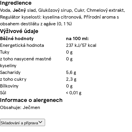
Ingredience
Voda,
Ječný
slad, Glukózový sirup, Cukr, Chmelový extrakt,
Regulátor kyselosti: kyselina citronová, Přírodní aroma s
obsahem destilátu z agáve (0, 1 %)
Výživové údaje
Běžné hodnoty
na 100 ml:
Energetická hodnota
237 kJ/57 kcal
Tuky
0 g
z toho nasycené mastné
0 g
kyseliny
Sacharidy
5,6 g
z toho cukry
2,3 g
Bílkoviny
0 g
Sůl
< 0,01 g
Informace o alergenech
Obsahuje: Ječmen
Skladování a příprava