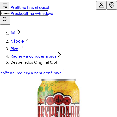
Přejít na hlavní obsah
Přeskočit na vyhledávání
Nápoje
Pivo
Radlery a ochucená piva
Desperados Originál 0,5l
Zpět na Radlery a ochucená piva