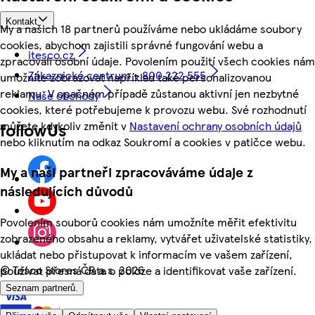
Kontakt
My a našich 18 partnerů používáme nebo ukládáme soubory
cookies, abychom zajistili správné fungování webu a
itesco.cz
zpracovali osobní údaje. Povolením použití všech cookies nám
Zákaznické centrum - 800 222 555
umožníte zobrazovat například také personalizovanou
reklamu. V opačném případě zůstanou aktivní jen nezbytné
Naše obchody
cookies, které potřebujeme k provozu webu. Své rozhodnutí
můžete kdykoliv změnit v
Nastavení ochrany osobních údajů
followUs
nebo kliknutím na odkaz Soukromí a cookies v patičce webu.
My a naši partneři zpracováváme údaje z
následujících důvodů
Povolením souborů cookies nám umožníte měřit efektivitu
zobrazeného obsahu a reklamy, vytvářet uživatelské statistiky,
ukládat nebo přistupovat k informacím ve vašem zařízení,
©
Tesco Stores ČR a.s. 2026
používat přesná data o poloze a identifikovat vaše zařízení.
Seznam partnerů.