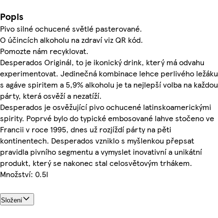
Popis
Pivo silné ochucené světlé pasterované.
O účincích alkoholu na zdraví viz QR kód.
Pomozte nám recyklovat.
Desperados Originál, to je ikonický drink, který má odvahu
experimentovat. Jedinečná kombinace lehce perlivého ležáku
s agáve spiritem a 5,9% alkoholu je ta nejlepší volba na každou
párty, která osvěží a nezatíží.
Desperados je osvěžující pivo ochucené latinskoamerickými
spirity. Poprvé bylo do typické embosované lahve stočeno ve
Francii v roce 1995, dnes už rozjíždí párty na pěti
kontinentech. Desperados vzniklo s myšlenkou přepsat
pravidla pivního segmentu a vymyslet inovativní a unikátní
produkt, který se nakonec stal celosvětovým trhákem.
Množství: 0.5l
Složení