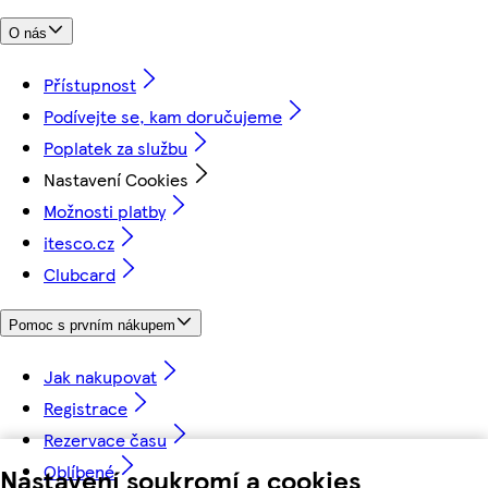
O nás
Přístupnost
Podívejte se, kam doručujeme
Poplatek za službu
Nastavení Cookies
Možnosti platby
itesco.cz
Clubcard
Pomoc s prvním nákupem
Jak nakupovat
Registrace
Rezervace času
Oblíbené
Nastavení soukromí a cookies