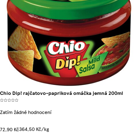
Chio Dip! rajčatovo-papriková omáčka jemná 200ml
Zatím žádné hodnocení
364,50 Kč/kg
72,90 Kč