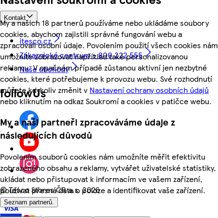
Kontakt
My a našich 18 partnerů používáme nebo ukládáme soubory
cookies, abychom zajistili správné fungování webu a
itesco.cz
zpracovali osobní údaje. Povolením použití všech cookies nám
Zákaznické centrum - 800 222 555
umožníte zobrazovat například také personalizovanou
reklamu. V opačném případě zůstanou aktivní jen nezbytné
Naše obchody
cookies, které potřebujeme k provozu webu. Své rozhodnutí
můžete kdykoliv změnit v
Nastavení ochrany osobních údajů
followUs
nebo kliknutím na odkaz Soukromí a cookies v patičce webu.
My a naši partneři zpracováváme údaje z
následujících důvodů
Povolením souborů cookies nám umožníte měřit efektivitu
zobrazeného obsahu a reklamy, vytvářet uživatelské statistiky,
ukládat nebo přistupovat k informacím ve vašem zařízení,
©
Tesco Stores ČR a.s. 2026
používat přesná data o poloze a identifikovat vaše zařízení.
Seznam partnerů.