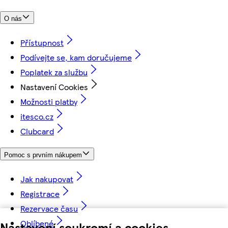
O nás
Přístupnost
Podívejte se, kam doručujeme
Poplatek za službu
Nastavení Cookies
Možnosti platby
itesco.cz
Clubcard
Pomoc s prvním nákupem
Jak nakupovat
Registrace
Rezervace času
Oblíbené
Nastavení soukromí a cookies