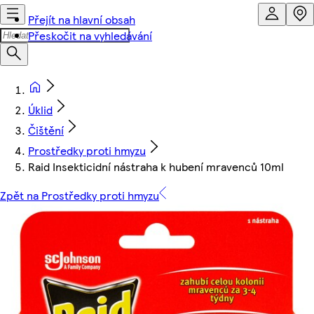
Přejít na hlavní obsah
Přeskočit na vyhledávání
Úklid
Čištění
Prostředky proti hmyzu
Raid Insekticidní nástraha k hubení mravenců 10ml
Zpět na Prostředky proti hmyzu