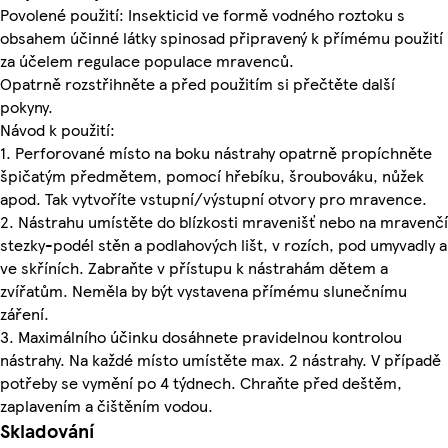
Povolené použití: Insekticid ve formě vodného roztoku s
obsahem účinné látky spinosad připravený k přímému použití
za účelem regulace populace mravenců.
Opatrně rozstřihněte a před použitím si přečtěte další
pokyny.
Návod k použití:
1. Perforované místo na boku nástrahy opatrně propíchněte
špičatým předmětem, pomocí hřebíku, šroubováku, nůžek
apod. Tak vytvoříte vstupní/výstupní otvory pro mravence.
2. Nástrahu umístěte do blízkosti mravenišť nebo na mravenčí
stezky-podél stěn a podlahových lišt, v rozích, pod umyvadly a
ve skříních. Zabraňte v přístupu k nástrahám dětem a
zvířatům. Neměla by být vystavena přímému slunečnímu
záření.
3. Maximálního účinku dosáhnete pravidelnou kontrolou
nástrahy. Na každé místo umístěte max. 2 nástrahy. V případě
potřeby se vymění po 4 týdnech. Chraňte před deštěm,
zaplavením a čištěním vodou.
Skladování