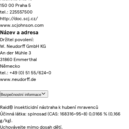
150 00 Praha 5
tel.: 225557500
http://doc.scj.cz/
www.scjohnson.com
Název a adresa
Držitel povolení:
W. Neudorff GmbH KG
An der Mühle 3
31860 Emmerthal
Německo
tel.: +49 (0) 51 55/624-0
www.neudorff.de
Bezpečnostní informace
Raid® insekticidní nástraha k hubení mravenců
Účinná látka: spinosad (CAS: 168316-95-8) 0,0166 % (0,166
g/kg).
Uchovávejte mimo dosah dětí.