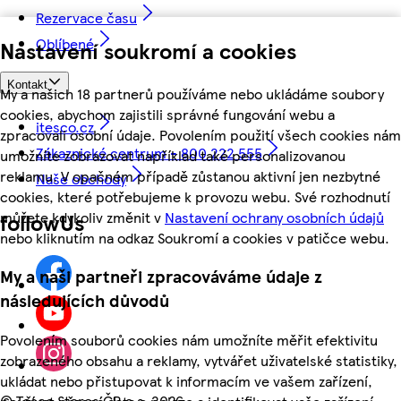
Rezervace času
Oblíbené
Nastavení soukromí a cookies
Kontakt
My a našich 18 partnerů používáme nebo ukládáme soubory
cookies, abychom zajistili správné fungování webu a
itesco.cz
zpracovali osobní údaje. Povolením použití všech cookies nám
Zákaznické centrum - 800 222 555
umožníte zobrazovat například také personalizovanou
reklamu. V opačném případě zůstanou aktivní jen nezbytné
Naše obchody
cookies, které potřebujeme k provozu webu. Své rozhodnutí
můžete kdykoliv změnit v
Nastavení ochrany osobních údajů
followUs
nebo kliknutím na odkaz Soukromí a cookies v patičce webu.
My a naši partneři zpracováváme údaje z
následujících důvodů
Povolením souborů cookies nám umožníte měřit efektivitu
zobrazeného obsahu a reklamy, vytvářet uživatelské statistiky,
ukládat nebo přistupovat k informacím ve vašem zařízení,
©
Tesco Stores ČR a.s. 2026